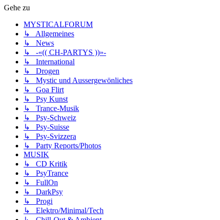
Gehe zu
MYSTICALFORUM
↳ Allgemeines
↳ News
↳ -«(( CH-PARTYS ))»-
↳ International
↳ Drogen
↳ Mystic und Aussergewönliches
↳ Goa Flirt
↳ Psy Kunst
↳ Trance-Musik
↳ Psy-Schweiz
↳ Psy-Suisse
↳ Psy-Svizzera
↳ Party Reports/Photos
MUSIK
↳ CD Kritik
↳ PsyTrance
↳ FullOn
↳ DarkPsy
↳ Progi
↳ Elektro/Minimal/Tech
↳ Chill-Out & Ambient