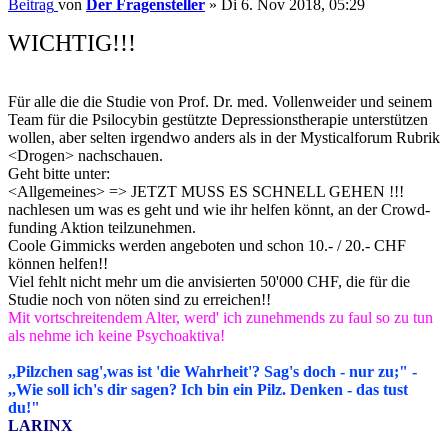
Beitrag
von
Der Fragensteller
»
Di 6. Nov 2018, 05:29
WICHTIG!!!
Für alle die die Studie von Prof. Dr. med. Vollenweider und seinem
Team für die Psilocybin gestützte Depressionstherapie unterstützen
wollen, aber selten irgendwo anders als in der Mysticalforum Rubrik
<Drogen> nachschauen.
Geht bitte unter:
<Allgemeines> => JETZT MUSS ES SCHNELL GEHEN !!!
nachlesen um was es geht und wie ihr helfen könnt, an der Crowd-
funding Aktion teilzunehmen.
Coole Gimmicks werden angeboten und schon 10.- / 20.- CHF
können helfen!!
Viel fehlt nicht mehr um die anvisierten 50'000 CHF, die für die
Studie noch von nöten sind zu erreichen!!
Mit vortschreitendem Alter, werd' ich zunehmends zu faul so zu tun
als nehme ich keine Psychoaktiva!
,,Pilzchen sag',was ist 'die Wahrheit'? Sag's doch - nur zu;" -
,,Wie soll ich's dir sagen? Ich bin ein Pilz. Denken - das tust
du!"
LARINX