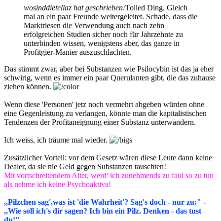
wosinddietellaz hat geschrieben:
Tolled Ding. Gleich
mal an ein paar Freunde weitergeleitet. Schade, dass die
Marktriesen die Verwendung auch nach zehn
erfolgreichen Studien sicher noch für Jahrzehnte zu
unterbinden wissen, wenigstens aber, das ganze in
Profitgier-Manier auszuschlachten.
Das stimmt zwar, aber bei Substanzen wie Psilocybin ist das ja eher
schwirig, wenn es immer ein paar Querulanten gibt, die das zuhause
ziehen können.
Wenn diese 'Personen' jetz noch vermehrt abgeben würden ohne
eine Gegenleistung zu verlangen, könnte man die kapitalistischen
Tendenzen der Profitaneignung einer Substanz unterwandern.
Ich weiss, ich träume mal wieder.
Zusätzlicher Vorteil: vor dem Gesetz wären diese Leute dann keine
Dealer, da sie nie Geld gegen Substanzen tauschten!
Mit vortschreitendem Alter, werd' ich zunehmends zu faul so zu tun
als nehme ich keine Psychoaktiva!
,,Pilzchen sag',was ist 'die Wahrheit'? Sag's doch - nur zu;" -
,,Wie soll ich's dir sagen? Ich bin ein Pilz. Denken - das tust
du!"