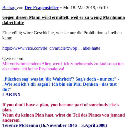
Beitrag
von
Der Fragensteller
»
Mo 18. Mär 2019, 05:19
Gegen diesen Mann wird ermittelt, weil er zu wenig Marihuana
dabei hatte
Eine völlig wirre Geschichte, wie sie nur die Prohibition schreiben
kann:
https://www.vice.com/de_ch/article/xwbp ... abei-hatte
Q:vice.com
Mit vortschreitendem Alter, werd' ich zunehmends zu faul so zu tun
als nehme ich keine Psychoaktiva!
,,Pilzchen sag',was ist 'die Wahrheit'? Sag's doch - nur zu;" -
,,Wie soll ich's dir sagen? Ich bin ein Pilz. Denken - das tust
du!"
LARINX
If you don't have a plan, you become part of somebody else's
plan.
Wenn du keinen Plan hast, wirst du Teil des Planes von jemand
anderem.
Terence McKenna (16.November 1946 – 3.April 2000)