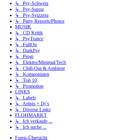
↳ Psy-Schweiz
↳ Psy-Suisse
↳ Psy-Svizzera
↳ Party Reports/Photos
MUSIK
↳ CD Kritik
↳ PsyTrance
↳ FullOn
↳ DarkPsy
↳ Progi
↳ Elektro/Minimal/Tech
↳ Chill-Out & Ambient
↳ Komponisten
↳ Top 10
↳ Promotion
LINKS
↳ Labels
↳ Artists + Dj´s
↳ Diverse Links
FLOHMARKT
↳ Ich verkaufe ...
↳ Ich suche ...
Foren-Übersicht