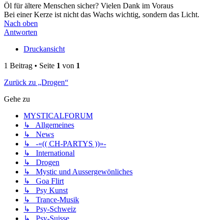
Öl für ältere Menschen sicher? Vielen Dank im Voraus
Bei einer Kerze ist nicht das Wachs wichtig, sondern das Licht.
Nach oben
Antworten
Druckansicht
1 Beitrag • Seite
1
von
1
Zurück zu „Drogen“
Gehe zu
MYSTICALFORUM
↳ Allgemeines
↳ News
↳ -«(( CH-PARTYS ))»-
↳ International
↳ Drogen
↳ Mystic und Aussergewönliches
↳ Goa Flirt
↳ Psy Kunst
↳ Trance-Musik
↳ Psy-Schweiz
↳ Psy-Suisse