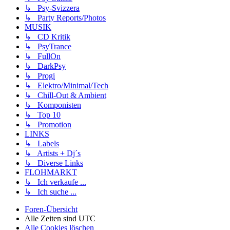
↳ Psy-Svizzera
↳ Party Reports/Photos
MUSIK
↳ CD Kritik
↳ PsyTrance
↳ FullOn
↳ DarkPsy
↳ Progi
↳ Elektro/Minimal/Tech
↳ Chill-Out & Ambient
↳ Komponisten
↳ Top 10
↳ Promotion
LINKS
↳ Labels
↳ Artists + Dj´s
↳ Diverse Links
FLOHMARKT
↳ Ich verkaufe ...
↳ Ich suche ...
Foren-Übersicht
Alle Zeiten sind
UTC
Alle Cookies löschen