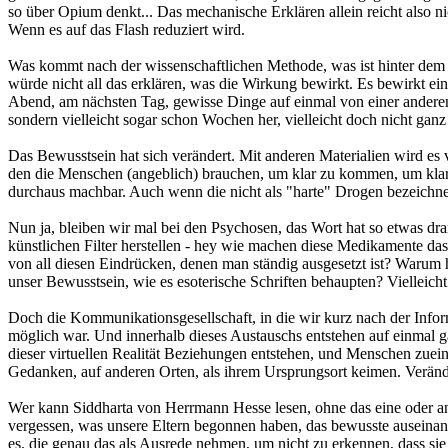
so über Opium denkt... Das mechanische Erklären allein reicht also n
Wenn es auf das Flash reduziert wird.
Was kommt nach der wissenschaftlichen Methode, was ist hinter dem F
würde nicht all das erklären, was die Wirkung bewirkt. Es bewirkt ei
Abend, am nächsten Tag, gewisse Dinge auf einmal von einer anderen 
sondern vielleicht sogar schon Wochen her, vielleicht doch nicht gan
Das Bewusstsein hat sich verändert. Mit anderen Materialien wird es viel
den die Menschen (angeblich) brauchen, um klar zu kommen, um klar z
durchaus machbar. Auch wenn die nicht als "harte" Drogen bezeichnet 
Nun ja, bleiben wir mal bei den Psychosen, das Wort hat so etwas dr
künstlichen Filter herstellen - hey wie machen diese Medikamente da
von all diesen Eindrücken, denen man ständig ausgesetzt ist? Warum
unser Bewusstsein, wie es esoterische Schriften behaupten? Vielleicht 
Doch die Kommunikationsgesellschaft, in die wir kurz nach der Inform
möglich war. Und innerhalb dieses Austauschs entstehen auf einmal ga
dieser virtuellen Realität Beziehungen entstehen, und Menschen zueinan
Gedanken, auf anderen Orten, als ihrem Ursprungsort keimen. Veränd
Wer kann Siddharta von Herrmann Hesse lesen, ohne das eine oder an
vergessen, was unsere Eltern begonnen haben, das bewusste auseinander
es, die genau das als Ausrede nehmen, um nicht zu erkennen, dass sie 