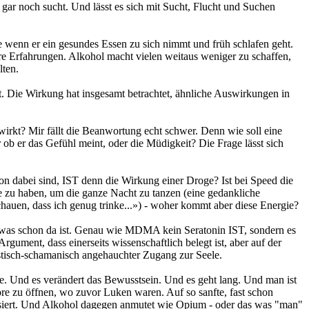
gar noch sucht. Und lässt es sich mit Sucht, Flucht und Suchen
ie wenn er ein gesundes Essen zu sich nimmt und früh schlafen geht.
re Erfahrungen. Alkohol macht vielen weitaus weniger zu schaffen,
lten.
ht. Die Wirkung hat insgesamt betrachtet, ähnliche Auswirkungen in
 wirkt? Mir fällt die Beanwortung echt schwer. Denn wie soll eine
 er das Gefühl meint, oder die Müdigkeit? Die Frage lässt sich
chon dabei sind, IST denn die Wirkung einer Droge? Ist bei Speed die
ie zu haben, um die ganze Nacht zu tanzen (eine gedankliche
schauen, dass ich genug trinke...») - woher kommt aber diese Energie?
ei, was schon da ist. Genau wie MDMA kein Seratonin IST, sondern es
ument, dass einerseits wissenschaftlich belegt ist, aber auf der
mystisch-schamanisch angehauchter Zugang zur Seele.
de. Und es verändert das Bewusstsein. Und es geht lang. Und man ist
Tore zu öffnen, wo zuvor Luken waren. Auf so sanfte, fast schon
salisiert. Und Alkohol dagegen anmutet wie Opium - oder das was "man"