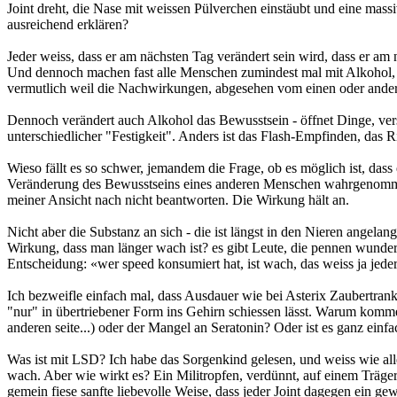
Joint dreht, die Nase mit weissen Pülverchen einstäubt und eine mas
ausreichend erklären?
Jeder weiss, dass er am nächsten Tag verändert sein wird, dass er am
Und dennoch machen fast alle Menschen zumindest mal mit Alkohol, S
vermutlich weil die Nachwirkungen, abgesehen vom einen oder andere
Dennoch verändert auch Alkohol das Bewusstsein - öffnet Dinge, versc
unterschiedlicher "Festigkeit". Anders ist das Flash-Empfinden, das 
Wieso fällt es so schwer, jemandem die Frage, ob es möglich ist, dass
Veränderung des Bewusstseins eines anderen Menschen wahrgenommen 
meiner Ansicht nach nicht beantworten. Die Wirkung hält an.
Nicht aber die Substanz an sich - die ist längst in den Nieren angela
Wirkung, dass man länger wach ist? es gibt Leute, die pennen wunderb
Entscheidung: «wer speed konsumiert hat, ist wach, das weiss ja jeder
Ich bezweifle einfach mal, dass Ausdauer wie bei Asterix Zaubertrank
"nur" in übertriebener Form ins Gehirn schiessen lässt. Warum kommen
anderen seite...) oder der Mangel an Seratonin? Oder ist es ganz ein
Was ist mit LSD? Ich habe das Sorgenkind gelesen, und weiss wie alle
wach. Aber wie wirkt es? Ein Militropfen, verdünnt, auf einem Trägerm
gemein fiese sanfte liebevolle Weise, dass jeder Joint dagegen ein g