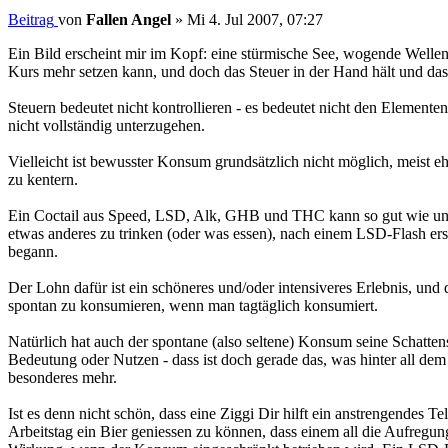
Beitrag
von
Fallen Angel
»
Mi 4. Jul 2007, 07:27
Ein Bild erscheint mir im Kopf: eine stürmische See, wogende Wellen,
Kurs mehr setzen kann, und doch das Steuer in der Hand hält und das 
Steuern bedeutet nicht kontrollieren - es bedeutet nicht den Elemente
nicht vollständig unterzugehen.
Vielleicht ist bewusster Konsum grundsätzlich nicht möglich, meist e
zu kentern.
Ein Coctail aus Speed, LSD, Alk, GHB und THC kann so gut wie unmög
etwas anderes zu trinken (oder was essen), nach einem LSD-Flash erst
begann.
Der Lohn dafür ist ein schöneres und/oder intensiveres Erlebnis, und 
spontan zu konsumieren, wenn man tagtäglich konsumiert.
Natürlich hat auch der spontane (also seltene) Konsum seine Schattens
Bedeutung oder Nutzen - dass ist doch gerade das, was hinter all dem 
besonderes mehr.
Ist es denn nicht schön, dass eine Ziggi Dir hilft ein anstrengendes Te
Arbeitstag ein Bier geniessen zu können, dass einem all die Aufregu