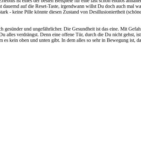
bnis ist eines der besten Beispiele für eine fast schon endlos anhalt
dauernd auf die Reset-Taste, irgendwann willst Du doch auch mal was
tark - keine Pille könnte diesen Zustand von Desillusioniertheit (schö
h gesünder und ungefährlicher. Die Gesundheit ist das eine. Mit Gefahr
u alles verdrängst. Denn eine offene Tür, durch die Du nicht gehst, is
em es kein oben und unten gibt. In dem alles so sehr in Bewegung ist, d