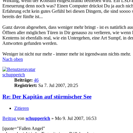
Wirkung, wenn der Konsum eingeschränkt betrieben wird. Ein LSD-Erle
Erneuerung denn noch was? Einen Computer drückst Du ja auch nicht 
Erfahrung echt kein gutes Gefühl bei diesen Dingern, die sind soooo s
bereits der fünfte ist...
Ganz davon abgesehen, dass weniger mehr bringt - ist es natürlich auc
Öffnen aller möglichen Türen in Dir genauso zu verlieren, wie wenn D
Kenterns ist ebenfalls real, wie ein Untergehen, eine Art Sumpf, in d
Antworten gefunden werden.
Weniger ist nicht nur mehr - immer mehr ist irgendwann nichts mehr.
Nach oben
schupperich
Beiträge:
46
Registriert:
Sa 7. Jul 2007, 20:25
Re: Der Kapitän auf stürmischer See
Zitieren
Beitrag
von
schupperich
»
Mo 9. Jul 2007, 16:53
[quote="Fallen Angel"