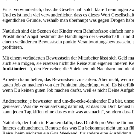
Es ist verwunderlich, dass die Gesellschaft solch klare Trennungen z
Und es ist noch viel verwunderlicher, dass es dieses Wort Gesellscha
eigentlichen Gründe, weshalb man überhaupt was gegen Drogen hab
Natürlich sind die Szenen der Kinder vom Bahnhofszoo einfach nur sch
Prostitution? Angst bestimmt die Handlungen der Gesellschaft - und 
einem veränderten Bewusstsein punkto Verantwortungsbewusstsein, 
profitieren.
Mit einem veränderten Bewusstsein der Mitarbeiter lässt sich Geld
auch sein mögen, sie ersetzen nicht die Reise zum eigenen inneren Ke
funktioniert
...), den Fernseher, die Spielchen mit Nachbarn und nicht 
Arbeiten kann helfen, das Bewusstsein zu stärken. Aber nicht, wenn 
guten Job zu machen) von der Funktion abgedrängt wird. Es ist erfül
wenn Du keinen guten Job machen darfst, weil es nicht Deine Aufgabe
Andererseits: je bewusster, und um-die-ecke-denkender Du bist, ums
geniessen. Was die Voraussetzung dafür ist, ist dass Du Dich kennst 
kann jeden Tag kiffen ohne das es mir was ausmacht", sondern dass D
Natürlich, der Lohn in Franken dafür, dass Du 40h pro Woche für ande
Inneres aufzunehmen. Benutze das was Du bekommst nicht um zu flücht
Reise, beim nächsten ein Goa-Weekend, für andere eine Ausbildung.