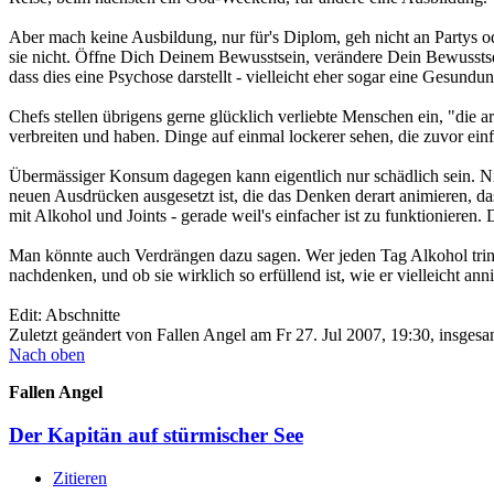
Aber mach keine Ausbildung, nur für's Diplom, geh nicht an Partys 
sie nicht. Öffne Dich Deinem Bewusstsein, verändere Dein Bewusstsei
dass dies eine Psychose darstellt - vielleicht eher sogar eine Gesundun
Chefs stellen übrigens gerne glücklich verliebte Menschen ein, "die arb
verbreiten und haben. Dinge auf einmal lockerer sehen, die zuvor ein
Übermässiger Konsum dagegen kann eigentlich nur schädlich sein. Ni
neuen Ausdrücken ausgesetzt ist, die das Denken derart animieren, d
mit Alkohol und Joints - gerade weil's einfacher ist zu funktionieren.
Man könnte auch Verdrängen dazu sagen. Wer jeden Tag Alkohol trinkt,
nachdenken, und ob sie wirklich so erfüllend ist, wie er vielleicht a
Edit: Abschnitte
Zuletzt geändert von
Fallen Angel
am Fr 27. Jul 2007, 19:30, insgesa
Nach oben
Fallen Angel
Der Kapitän auf stürmischer See
Zitieren