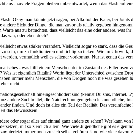
icht aus - zuviele Fragen bleiben unbeantwortet, wenn das Flash auf ei
lash. Okay man könnte jetzt sagen, bei Alkohol der Kater, bei Joints
ne andere Sicht der Dinge, die man zuvor als relativ gegeben hingenom
Warte aus zu betrachten, dass vielleicht das eine oder andere, was i
z das war, oder eben doch?
leicht etwas stärker verändert. Vielleicht sogar so stark, dass die Gesel
u sein, um zu funktionieren und richtig zu ticken. Wie im Uhrwerk, des
werden, vermutlich weil es seltener vorkommt. Nur ist genau das vermu
amatisches - was hilft einem Menschen der im Zustand des Filterlosen 
s? Was ist eigentlich Ritalin? Worin liegt der Unterschied zwischen D
 haben immer mehr Menschen, die von Drogen noch nie was gesehen hab
eher nicht.
ationsgesellschaft hineingeschliddert sind (kennst Du sms, internet..
nz andere Suchtmittel, die Natelrechnungen gehen ins unendliche, Inte
der finden. Und doch ist alles ein Teil der Realität. Das vereinfachte Re
ert das Bewusstsein.
dere oder sogar alles auf einmal ganz anders zu sehen? Wer kann von 
setzen, mit so ziemlich allem. Wie viele Jugendliche gibt es eigentlich
zuguterletzt immer noch zu sich selbst gehören. Und wie viele davon gi