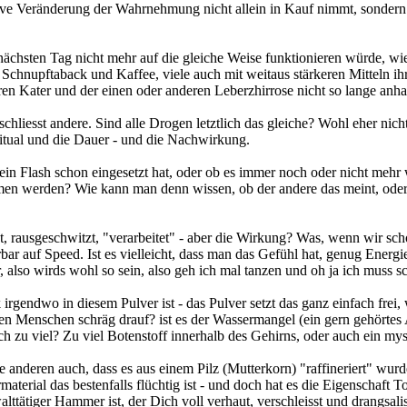
sive Veränderung der Wahrnehmung nicht allein in Kauf nimmt, sondern 
 nächsten Tag nicht mehr auf die gleiche Weise funktionieren würde, w
chnupftaback und Kaffee, viele auch mit weitaus stärkeren Mitteln ih
n Kater und der einen oder anderen Leberzhirrose nicht so lange anha
hliesst andere. Sind alle Drogen letztlich das gleiche? Wohl eher nic
Ritual und die Dauer - und die Nachwirkung.
 ein Flash schon eingesetzt hat, oder ob es immer noch oder nicht mehr
werden? Wie kann man denn wissen, ob der andere das meint, oder ob
ngt, rausgeschwitzt, "verarbeitet" - aber die Wirkung? Was, wenn wir s
ar auf Speed. Ist es vielleicht, dass man das Gefühl hat, genug Energ
, also wirds wohl so sein, also geh ich mal tanzen und oh ja ich muss 
 irgendwo in diesem Pulver ist - das Pulver setzt das ganz einfach fr
 Menschen schräg drauf? ist es der Wassermangel (ein gern gehörtes Arg
fach zu viel? Zu viel Botenstoff innerhalb des Gehirns, oder auch ein 
 anderen auch, dass es aus einem Pilz (Mutterkorn) "raffineriert" wur
aterial das bestenfalls flüchtig ist - und doch hat es die Eigenschaft 
ewalttätiger Hammer ist, der Dich voll verhaut, verschleisst und drang