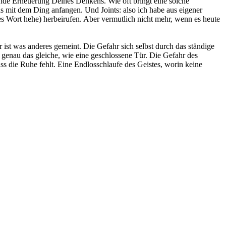
ende Erneuerung Deines Denkens. Wie oft bringt eine solche
 mit dem Ding anfangen. Und Joints: also ich habe aus eigener
nes Wort hehe) herbeirufen. Aber vermutlich nicht mehr, wenn es heute
 ist was anderes gemeint. Die Gefahr sich selbst durch das ständige
t genau das gleiche, wie eine geschlossene Tür. Die Gefahr des
ass die Ruhe fehlt. Eine Endlosschlaufe des Geistes, worin keine