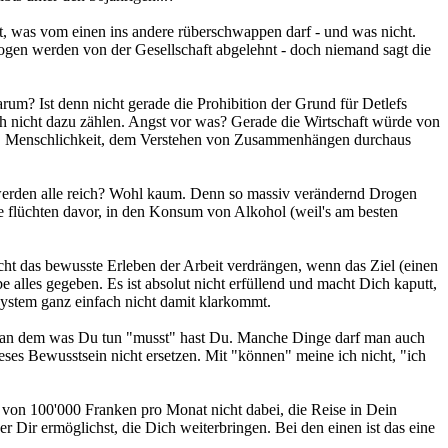
llt, was vom einen ins andere rüberschwappen darf - und was nicht.
Drogen werden von der Gesellschaft abgelehnt - doch niemand sagt die
rum? Ist denn nicht gerade die Prohibition der Grund für Detlefs
ch nicht dazu zählen. Angst vor was? Gerade die Wirtschaft würde von
on, Menschlichkeit, dem Verstehen von Zusammenhängen durchaus
 werden alle reich? Wohl kaum. Denn so massiv verändernd Drogen
ie flüchten davor, in den Konsum von Alkohol (weil's am besten
ht das bewusste Erleben der Arbeit verdrängen, wenn das Ziel (einen
lles gegeben. Es ist absolut nicht erfüllend und macht Dich kaputt,
System ganz einfach nicht damit klarkommt.
ude an dem was Du tun "musst" hast Du. Manche Dinge darf man auch
eses Bewusstsein nicht ersetzen. Mit "können" meine ich nicht, "ich
hn von 100'000 Franken pro Monat nicht dabei, die Reise in Dein
Dir ermöglichst, die Dich weiterbringen. Bei den einen ist das eine