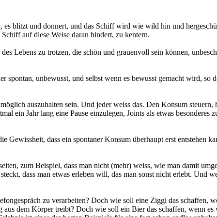
 es blitzt und donnert, und das Schiff wird wie wild hin und hergeschü
Schiff auf diese Weise daran hindert, zu kentern.
n des Lebens zu trotzen, die schön und grauenvoll sein können, unbeschr
her spontan, unbewusst, und selbst wenn es bewusst gemacht wird, so d
lich auszuhalten sein. Und jeder weiss das. Den Konsum steuern, heiss
mal ein Jahr lang eine Pause einzulegen, Joints als etwas besonderes zu
die Gewissheit, dass ein spontaner Konsum überhaupt erst entstehen kann
eiten, zum Beispiel, dass man nicht (mehr) weiss, wie man damit umgehe
steckt, dass man etwas erleben will, das man sonst nicht erlebt. Und we
lefongespräch zu verarbeiten? Doch wie soll eine Ziggi das schaffen, wen
ng aus dem Körper treibt? Doch wie soll ein Bier das schaffen, wenn es