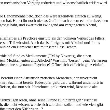
nen mechanischen Vorgang reduziert und wissenschaftlich erklärt wird.
 die Benommenheit etc. doch das wäre irgendwie einfach zu wenig,
men hat. Hattet ihr noch nie das Gefühl, nach einem echt durchzechten
hr gesagt habt, und zwar nicht zwingend am vergangenen Abend,
lschaft es als Psychose einstuft, als den völligen Verlust des Filters,
sen Teil wir sind. Auch das ist übrigens mit Alkohol und Joints
tlich ein ziemlicher Irrtum unserer Gesellschaft.
verbleibt? Sind es Medikamente (TM by Novartis), die einen
rogen, Medikamenten und Alkohol? Was hilft "besser", beim Vergessen
en, eine sogenannte Psychose? Öffnet sich vielleicht ganz einfach
.?) bewirkt einen Austausch zwischen Menschen, der zuvor nicht
rnet-Sucht hat bereits Todesopfer gefordert, während andernorts in
isen, das nun seit Jahrzehnten praktiziert wird, lässt neue alte
Kreuzzügen lesen, ohne seine Kirche zu hinterfragen? Nicht zu
, die nicht wissen, wo sie sich zuordnen sollen, und wie viele gibt
bts unter den 50jährigen...?