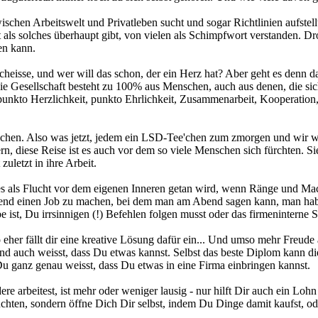
wischen Arbeitswelt und Privatleben sucht und sogar Richtlinien aufste
ft als solches überhaupt gibt, von vielen als Schimpfwort verstanden. 
en kann.
eisse, und wer will das schon, der ein Herz hat? Aber geht es denn da
die Gesellschaft besteht zu 100% aus Menschen, auch aus denen, die si
punkto Herzlichkeit, punkto Ehrlichkeit, Zusammenarbeit, Kooperati
 machen. Also was jetzt, jedem ein LSD-Tee'chen zum zmorgen und wir
rn, diese Reise ist es auch vor dem so viele Menschen sich fürchten. S
zuletzt in ihre Arbeit.
es als Flucht vor dem eigenen Inneren getan wird, wenn Ränge und Mac
lend einen Job zu machen, bei dem man am Abend sagen kann, man habe a
 ist, Du irrsinnigen (!) Befehlen folgen musst oder das firmeninterne 
o eher fällt dir eine kreative Lösung dafür ein... Und umso mehr Fre
und auch weisst, dass Du etwas kannst. Selbst das beste Diplom kann di
u ganz genau weisst, dass Du etwas in eine Firma einbringen kannst.
re arbeitest, ist mehr oder weniger lausig - nur hilft Dir auch ein Lo
en, sondern öffne Dich Dir selbst, indem Du Dinge damit kaufst, oder 