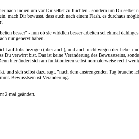
oder nach Indien um vor Dir selbst zu flüchten - sondern um Dir sel
n, mach Dir bewusst, dass auch nach einem Flash, es durchaus möglich
g.
eiten besser" - nun ob sie wirklich besser arbeiten sei einmal dahingest
fach nur genervt haben.
cht auf Jobs bezogen (aber auch), und auch nicht wegen der Leber und
ass Du verwirrt bist. Das ist keine Veränderung des Bewusstseins, sond
 Denn hier ändert sich am funktionieren selbst normalerweise recht weni
 und sich selbst dazu sagt, "nach dem anstrengenden Tag brauche ich d
nnimmt. Bewusstsein ist Veränderung.
mt 2-mal geändert.