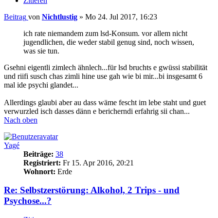
Zitieren
Beitrag
von
Nichtlustig
»
Mo 24. Jul 2017, 16:23
ich rate niemandem zum lsd-Konsum. vor allem nicht
jugendlichen, die weder stabil genug sind, noch wissen,
was sie tun.
Gsehni eigentli zimlech ähnlech...für lsd bruchts e gwüssi stabilität
und riifi susch chas zimli hine use gah wie bi mir...bi insgesamt 6
mal ide psychi glandet...
Allerdings glaubi aber au dass wäme fescht im lebe staht und guet
verwurzled isch dasses dänn e bericherndi erfahrig sii chan...
Nach oben
Yagé
Beiträge:
38
Registriert:
Fr 15. Apr 2016, 20:21
Wohnort:
Erde
Re: Selbstzerstörung: Alkohol, 2 Trips - und
Psychose...?