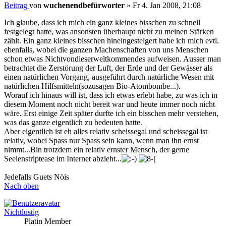
Beitrag
von
wuchenendbefürworter
»
Fr 4. Jan 2008, 21:08
Ich glaube, dass ich mich ein ganz kleines bisschen zu schnell
festgelegt hatte, was ansonsten überhaupt nicht zu meinen Stärken
zählt. Ein ganz kleines bisschen hineingesteigert habe ich mich evtl.
ebenfalls, wobei die ganzen Machenschaften von uns Menschen
schon etwas Nichtvondieserweltkommendes aufweisen. Ausser man
betrachtet die Zerstörung der Luft, der Erde und der Gewässer als
einen natürlichen Vorgang, ausgeführt durch natürliche Wesen mit
natürlichen Hilfsmitteln(sozusagen Bio-Atombombe...).
Worauf ich hinaus will ist, dass ich etwas erlebt habe, zu was ich in
diesem Moment noch nicht bereit war und heute immer noch nicht
wäre. Erst einige Zeit später durfte ich ein bisschen mehr verstehen,
was das ganze eigentlich zu bedeuten hatte.
Aber eigentlich ist eh alles relativ scheissegal und scheissegal ist
relativ, wobei Spass nur Spass sein kann, wenn man ihn ernst
nimmt...Bin trotzdem ein relativ ernster Mensch, der gerne
Seelenstriptease im Internet abzieht...
Jedefalls Guets Nöis
Nach oben
Nichtlustig
Platin Member