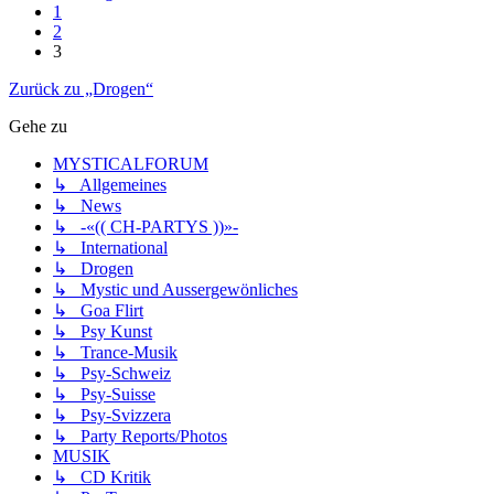
1
2
3
Zurück zu „Drogen“
Gehe zu
MYSTICALFORUM
↳ Allgemeines
↳ News
↳ -«(( CH-PARTYS ))»-
↳ International
↳ Drogen
↳ Mystic und Aussergewönliches
↳ Goa Flirt
↳ Psy Kunst
↳ Trance-Musik
↳ Psy-Schweiz
↳ Psy-Suisse
↳ Psy-Svizzera
↳ Party Reports/Photos
MUSIK
↳ CD Kritik