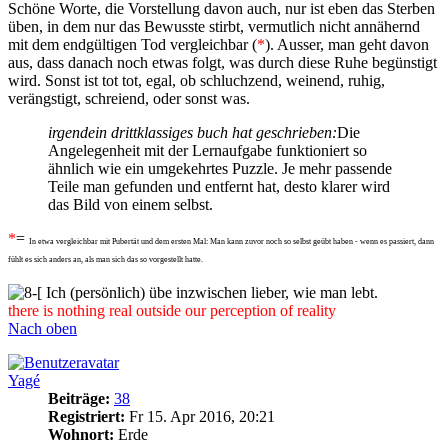
Schöne Worte, die Vorstellung davon auch, nur ist eben das Sterben
üben, in dem nur das Bewusste stirbt, vermutlich nicht annähernd
mit dem endgültigen Tod vergleichbar (
*
). Ausser, man geht davon
aus, dass danach noch etwas folgt, was durch diese Ruhe begünstigt
wird. Sonst ist tot tot, egal, ob schluchzend, weinend, ruhig,
verängstigt, schreiend, oder sonst was.
irgendein drittklassiges buch hat geschrieben:
Die
Angelegenheit mit der Lernaufgabe funktioniert so
ähnlich wie ein umgekehrtes Puzzle. Je mehr passende
Teile man gefunden und entfernt hat, desto klarer wird
das Bild von einem selbst.
*
=
In etwa vergleichbar mit Pubertät und dem ersten Mal: Man kann zuvor noch so selbst geübt haben - wenn es passiert, dann
fühlt es sich anders an, als man sich das so vorgestellt hatte.
Ich (persönlich) übe inzwischen lieber, wie man lebt.
there is nothing real outside our perception of reality
Nach oben
Yagé
Beiträge:
38
Registriert:
Fr 15. Apr 2016, 20:21
Wohnort:
Erde