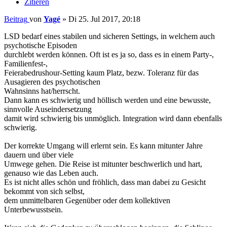
Zitieren
Beitrag
von
Yagé
»
Di 25. Jul 2017, 20:18
LSD bedarf eines stabilen und sicheren Settings, in welchem auch
psychotische Episoden
durchlebt werden können. Oft ist es ja so, dass es in einem Party-,
Familienfest-,
Feierabedrushour-Setting kaum Platz, bezw. Toleranz für das
Ausagieren des psychotischen
Wahnsinns hat/herrscht.
Dann kann es schwierig und höllisch werden und eine bewusste,
sinnvolle Auseindersetzung
damit wird schwierig bis unmöglich. Integration wird dann ebenfalls
schwierig.
Der korrekte Umgang will erlernt sein. Es kann mitunter Jahre
dauern und über viele
Umwege gehen. Die Reise ist mitunter beschwerlich und hart,
genauso wie das Leben auch.
Es ist nicht alles schön und fröhlich, dass man dabei zu Gesicht
bekommt von sich selbst,
dem unmittelbaren Gegenüber oder dem kollektiven
Unterbewusstsein.