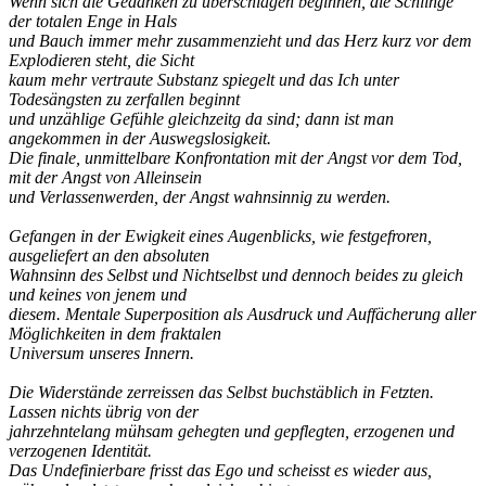
Wenn sich die Gedanken zu überschlagen beginnen, die Schlinge
der totalen Enge in Hals
und Bauch immer mehr zusammenzieht und das Herz kurz vor dem
Explodieren steht, die Sicht
kaum mehr vertraute Substanz spiegelt und das Ich unter
Todesängsten zu zerfallen beginnt
und unzählige Gefühle gleichzeitg da sind; dann ist man
angekommen in der Auswegslosigkeit.
Die finale, unmittelbare Konfrontation mit der Angst vor dem Tod,
mit der Angst von Alleinsein
und Verlassenwerden, der Angst wahnsinnig zu werden.
Gefangen in der Ewigkeit eines Augenblicks, wie festgefroren,
ausgeliefert an den absoluten
Wahnsinn des Selbst und Nichtselbst und dennoch beides zu gleich
und keines von jenem und
diesem. Mentale Superposition als Ausdruck und Auffächerung aller
Möglichkeiten in dem fraktalen
Universum unseres Innern.
Die Widerstände zerreissen das Selbst buchstäblich in Fetzten.
Lassen nichts übrig von der
jahrzehntelang mühsam gehegten und gepflegten, erzogenen und
verzogenen Identität.
Das Undefinierbare frisst das Ego und scheisst es wieder aus,