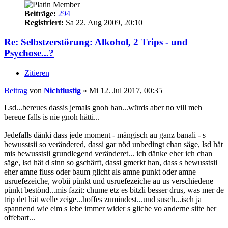
Beiträge:
294
Registriert:
Sa 22. Aug 2009, 20:10
Re: Selbstzerstörung: Alkohol, 2 Trips - und
Psychose...?
Zitieren
Beitrag
von
Nichtlustig
»
Mi 12. Jul 2017, 00:35
Lsd...bereues dassis jemals gnoh han...würds aber no vill meh
bereue falls is nie gnoh hätti...
Jedefalls dänki dass jede moment - mängisch au ganz banali - s
bewusstsii so verändered, dassi gar nöd unbedingt chan säge, lsd hät
mis bewusstsii grundlegend veränderet... ich dänke eher ich chan
säge, lsd hät d sinn so gschärft, dassi gmerkt han, dass s bewusstsii
eher amne fluss oder baum glicht als amne punkt oder amne
usruefezeiche, wobii pünkt und usruefezeiche au us verschiedene
pünkt bestönd...mis fazit: chume etz es bitzli besser drus, was mer de
trip det hät welle zeige...hoffes zumindest...und susch...isch ja
spannend wie eim s lebe immer wider s gliche vo anderne siite her
offebart...