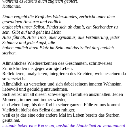
während es letzters auch zugleich gebiert.
Katharsis.
Dann vergeht die Kraft des Widerstandes, zerbricht unter dem
gewaltigen Ansturm und endlich
ergibt sich unser Selbst. Findet sich ab damit, ein Sterbender zu
sein. Gibt auf und geht ins Licht.
Alles fällt ab. Aller Trotz, aller Zynismus, alle Verbitterung, jeder
Schmerz und jede Angst, alle
haben endlich ihren Platz im Sein und das Selbst darf endlich
sterben.
Allmähliches Wiedererkennen des Geschauten, schrittweises
Zurückfinden ins gegenwärtige Leben.
Reflektieren, analysieren, integrieren des Erlebten, welches einen da
so zersetzt hat.
Allmählich zu verstehen und sich dabei seinem inneren Wahnsinn
liebevoll und geduldig anzunehmen.
Sich selbst mit all diesen schwierigen Gefühlen auszuhalten. Jeden
Moment, immer und immer wieder,
ein Leben lang, bis der Tod in seiner ganzen Fülle zu uns kommt.
Vielleicht bleibt das Selbst dann ruhiger,
weil es ja das eine oder andere Mal im Leben bereits das Sterben
geübt hat.
...zünde lieber eine Kerze an, anstatt die Dunkelheit zu verdammen!