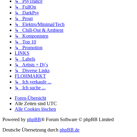
↳ PsyTrance
↳ FullOn
↳ DarkPsy
↳ Progi
↳ Elektro/Minimal/Tech
↳ Chill-Out & Ambient
↳ Komponisten
↳ Top 10
↳ Promotion
LINKS
↳ Labels
↳ Artists + Dj´s
↳ Diverse Links
FLOHMARKT
↳ Ich verkaufe ...
↳ Ich suche ...
Foren-Übersicht
Alle Zeiten sind
UTC
Alle Cookies löschen
Powered by
phpBB
® Forum Software © phpBB Limited
Deutsche Übersetzung durch
phpBB.de