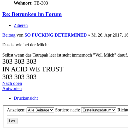
Wohnort:
TB-303
Re: Betrunken im Forum
Zitieren
Beitrag
von
SO FUCKING DETERMINED
»
Mi 26. Apr 2017, 1
Das ist wie bei der Milch:
Selbst wenn das Tatrapak leer ist steht immernoch "Voll Milch" drauf.
303 303 303
IN ACID WE TRUST
303 303 303
Nach oben
Antworten
Druckansicht
Anzeigen:
Sortiere nach:
Richt