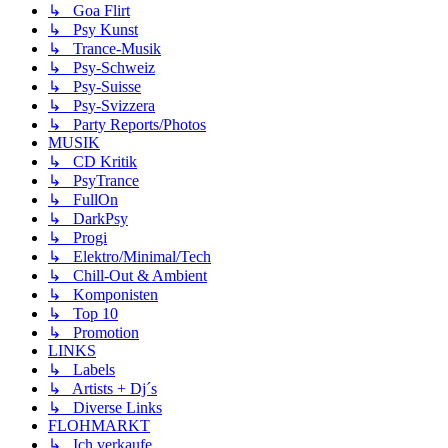
↳ Goa Flirt
↳ Psy Kunst
↳ Trance-Musik
↳ Psy-Schweiz
↳ Psy-Suisse
↳ Psy-Svizzera
↳ Party Reports/Photos
MUSIK
↳ CD Kritik
↳ PsyTrance
↳ FullOn
↳ DarkPsy
↳ Progi
↳ Elektro/Minimal/Tech
↳ Chill-Out & Ambient
↳ Komponisten
↳ Top 10
↳ Promotion
LINKS
↳ Labels
↳ Artists + Dj´s
↳ Diverse Links
FLOHMARKT
↳ Ich verkaufe ...