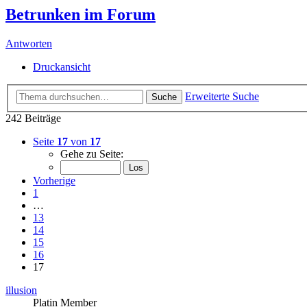
Betrunken im Forum
Antworten
Druckansicht
Erweiterte Suche
Suche
242 Beiträge
Seite
17
von
17
Gehe zu Seite:
Vorherige
1
…
13
14
15
16
17
illusion
Platin Member