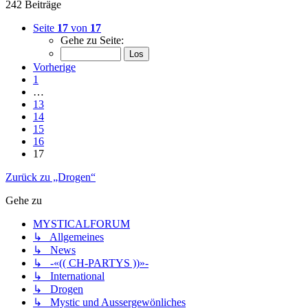
242 Beiträge
Seite
17
von
17
Gehe zu Seite:
Vorherige
1
…
13
14
15
16
17
Zurück zu „Drogen“
Gehe zu
MYSTICALFORUM
↳ Allgemeines
↳ News
↳ -«(( CH-PARTYS ))»-
↳ International
↳ Drogen
↳ Mystic und Aussergewönliches