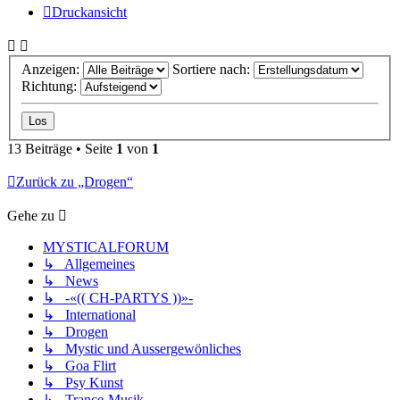
Druckansicht
Anzeigen:
Sortiere nach:
Richtung:
13 Beiträge • Seite
1
von
1
Zurück zu „Drogen“
Gehe zu
MYSTICALFORUM
↳ Allgemeines
↳ News
↳ -«(( CH-PARTYS ))»-
↳ International
↳ Drogen
↳ Mystic und Aussergewönliches
↳ Goa Flirt
↳ Psy Kunst
↳ Trance-Musik