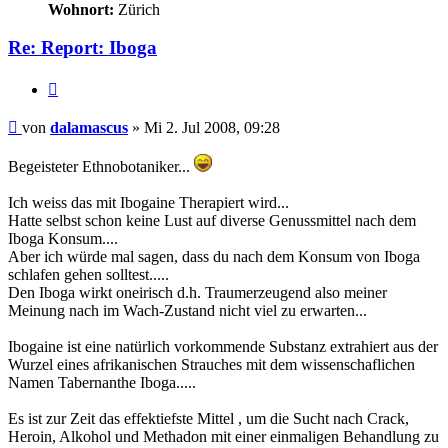
Wohnort:
Zürich
Re: Report: Iboga
Zitieren
Beitrag
von
dalamascus
»
Mi 2. Jul 2008, 09:28
Begeisteter Ethnobotaniker...
Ich weiss das mit Ibogaine Therapiert wird...
Hatte selbst schon keine Lust auf diverse Genussmittel nach dem
Iboga Konsum....
Aber ich würde mal sagen, dass du nach dem Konsum von Iboga
schlafen gehen solltest.....
Den Iboga wirkt oneirisch d.h. Traumerzeugend also meiner
Meinung nach im Wach-Zustand nicht viel zu erwarten...
Ibogaine ist eine natürlich vorkommende Substanz extrahiert aus der
Wurzel eines afrikanischen Strauches mit dem wissenschaflichen
Namen Tabernanthe Iboga.....
Es ist zur Zeit das effektiefste Mittel , um die Sucht nach Crack,
Heroin, Alkohol und Methadon mit einer einmaligen Behandlung zu