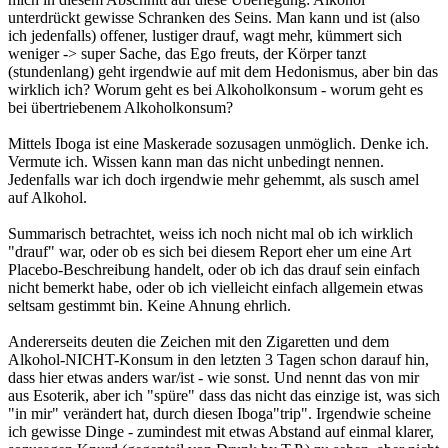
unterdrückt gewisse Schranken des Seins. Man kann und ist (also
ich jedenfalls) offener, lustiger drauf, wagt mehr, kümmert sich
weniger -> super Sache, das Ego freuts, der Körper tanzt
(stundenlang) geht irgendwie auf mit dem Hedonismus, aber bin das
wirklich ich? Worum geht es bei Alkoholkonsum - worum geht es
bei übertriebenem Alkoholkonsum?
Mittels Iboga ist eine Maskerade sozusagen unmöglich. Denke ich.
Vermute ich. Wissen kann man das nicht unbedingt nennen.
Jedenfalls war ich doch irgendwie mehr gehemmt, als susch amel
auf Alkohol.
Summarisch betrachtet, weiss ich noch nicht mal ob ich wirklich
"drauf" war, oder ob es sich bei diesem Report eher um eine Art
Placebo-Beschreibung handelt, oder ob ich das drauf sein einfach
nicht bemerkt habe, oder ob ich vielleicht einfach allgemein etwas
seltsam gestimmt bin. Keine Ahnung ehrlich.
Andererseits deuten die Zeichen mit den Zigaretten und dem
Alkohol-NICHT-Konsum in den letzten 3 Tagen schon darauf hin,
dass hier etwas anders war/ist - wie sonst. Und nennt das von mir
aus Esoterik, aber ich "spüre" dass das nicht das einzige ist, was sich
"in mir" verändert hat, durch diesen Iboga"trip". Irgendwie scheine
ich gewisse Dinge - zumindest mit etwas Abstand auf einmal klarer,