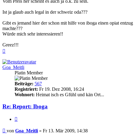
Vom Preis her scheint es auch ja o.k. zu sein.
Ist ja glaub auch legal in der schweiz oda???
Gibt es jemand hier der schon mit hilfe von iboga einen opiat entzug
machte???
Würde mich sehr interessieren!!
Greez!!!
Nach
oben
Goa_Meitli
Platin Member
Beiträge:
567
Registriert:
Fr 19. Dez 2008, 16:24
Wohnort:
Heimat isch es Gfühl und kän Ort...
Re: Report: Iboga
Zitieren
Beitrag
von
Goa_Meitli
»
Fr 13. Mär 2009, 14:38