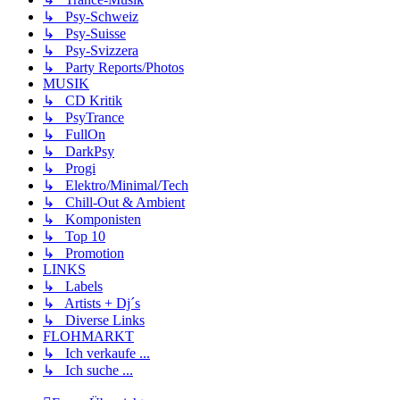
↳ Psy-Schweiz
↳ Psy-Suisse
↳ Psy-Svizzera
↳ Party Reports/Photos
MUSIK
↳ CD Kritik
↳ PsyTrance
↳ FullOn
↳ DarkPsy
↳ Progi
↳ Elektro/Minimal/Tech
↳ Chill-Out & Ambient
↳ Komponisten
↳ Top 10
↳ Promotion
LINKS
↳ Labels
↳ Artists + Dj´s
↳ Diverse Links
FLOHMARKT
↳ Ich verkaufe ...
↳ Ich suche ...