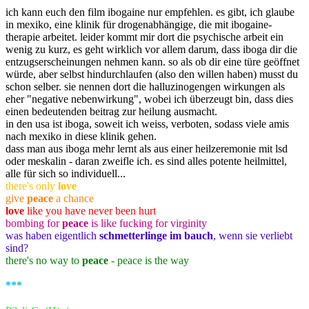
ich kann euch den film ibogaine nur empfehlen. es gibt, ich glaube
in mexiko, eine klinik für drogenabhängige, die mit ibogaine-
therapie arbeitet. leider kommt mir dort die psychische arbeit ein
wenig zu kurz, es geht wirklich vor allem darum, dass iboga dir die
entzugserscheinungen nehmen kann. so als ob dir eine türe geöffnet
würde, aber selbst hindurchlaufen (also den willen haben) musst du
schon selber. sie nennen dort die halluzinogengen wirkungen als
eher "negative nebenwirkung", wobei ich überzeugt bin, dass dies
einen bedeutenden beitrag zur heilung ausmacht.
in den usa ist iboga, soweit ich weiss, verboten, sodass viele amis
nach mexiko in diese klinik gehen.
dass man aus iboga mehr lernt als aus einer heilzeremonie mit lsd
oder meskalin - daran zweifle ich. es sind alles potente heilmittel,
alle für sich so individuell...
there's only
love
give
peace
a chance
love
like you have never been hurt
bombing for
peace
is like fucking for virginity
was haben eigentlich
schmetterlinge im bauch
, wenn sie verliebt
sind?
there's no way to
peace
- peace is the way
***