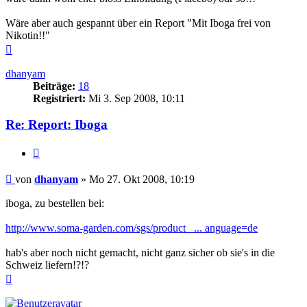
Wäre aber auch gespannt über ein Report "Mit Iboga frei von
Nikotin!!"
Nach
oben
dhanyam
Beiträge:
18
Registriert:
Mi 3. Sep 2008, 10:11
Re: Report: Iboga
Zitieren
Beitrag
von
dhanyam
»
Mo 27. Okt 2008, 10:19
iboga, zu bestellen bei:
http://www.soma-garden.com/sgs/product_ ... anguage=de
hab's aber noch nicht gemacht, nicht ganz sicher ob sie's in die
Schweiz liefern!?!?
Nach
oben