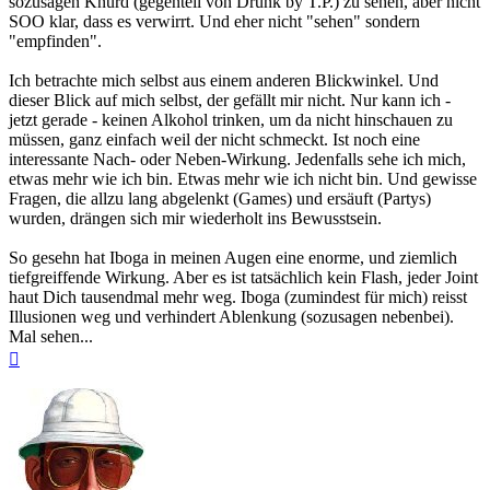
sozusagen Knurd (gegenteil von Drunk by T.P.) zu sehen, aber nicht
SOO klar, dass es verwirrt. Und eher nicht "sehen" sondern
"empfinden".
Ich betrachte mich selbst aus einem anderen Blickwinkel. Und
dieser Blick auf mich selbst, der gefällt mir nicht. Nur kann ich -
jetzt gerade - keinen Alkohol trinken, um da nicht hinschauen zu
müssen, ganz einfach weil der nicht schmeckt. Ist noch eine
interessante Nach- oder Neben-Wirkung. Jedenfalls sehe ich mich,
etwas mehr wie ich bin. Etwas mehr wie ich nicht bin. Und gewisse
Fragen, die allzu lang abgelenkt (Games) und ersäuft (Partys)
wurden, drängen sich mir wiederholt ins Bewusstsein.
So gesehn hat Iboga in meinen Augen eine enorme, und ziemlich
tiefgreiffende Wirkung. Aber es ist tatsächlich kein Flash, jeder Joint
haut Dich tausendmal mehr weg. Iboga (zumindest für mich) reisst
Illusionen weg und verhindert Ablenkung (sozusagen nebenbei).
Mal sehen...
Nach
oben