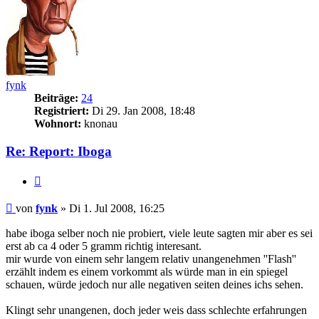
fynk
Beiträge:
24
Registriert:
Di 29. Jan 2008, 18:48
Wohnort:
knonau
Re: Report: Iboga
Zitieren
Beitrag
von
fynk
»
Di 1. Jul 2008, 16:25
habe iboga selber noch nie probiert, viele leute sagten mir aber es sei
erst ab ca 4 oder 5 gramm richtig interesant.
mir wurde von einem sehr langem relativ unangenehmen ''Flash''
erzählt indem es einem vorkommt als würde man in ein spiegel
schauen, würde jedoch nur alle negativen seiten deines ichs sehen.
Klingt sehr unangenen, doch jeder weis dass schlechte erfahrungen