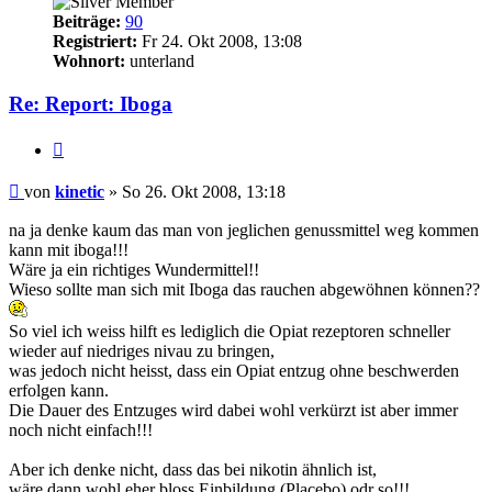
Beiträge:
90
Registriert:
Fr 24. Okt 2008, 13:08
Wohnort:
unterland
Re: Report: Iboga
Zitieren
Beitrag
von
kinetic
»
So 26. Okt 2008, 13:18
na ja denke kaum das man von jeglichen genussmittel weg kommen
kann mit iboga!!!
Wäre ja ein richtiges Wundermittel!!
Wieso sollte man sich mit Iboga das rauchen abgewöhnen können??
So viel ich weiss hilft es lediglich die Opiat rezeptoren schneller
wieder auf niedriges nivau zu bringen,
was jedoch nicht heisst, dass ein Opiat entzug ohne beschwerden
erfolgen kann.
Die Dauer des Entzuges wird dabei wohl verkürzt ist aber immer
noch nicht einfach!!!
Aber ich denke nicht, dass das bei nikotin ähnlich ist,
wäre dann wohl eher bloss Einbildung (Placebo) odr so!!!