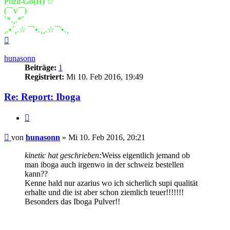
Pilzli-Go(H) ☆
(¯`v´¯)
`*.¸.*´
¸.•´¸.☆ ¯`•.¸¸.☆¯`•.¸
Nach
oben
hunasonn
Beiträge:
1
Registriert:
Mi 10. Feb 2016, 19:49
Re: Report: Iboga
Zitieren
Beitrag
von
hunasonn
»
Mi 10. Feb 2016, 20:21
kinetic hat geschrieben:
Weiss eigentlich jemand ob
man iboga auch irgenwo in der schweiz bestellen
kann??
Kenne hald nur azarius wo ich sicherlich supi qualität
erhalte und die ist aber schon ziemlich teuer!!!!!!!
Besonders das Iboga Pulver!!