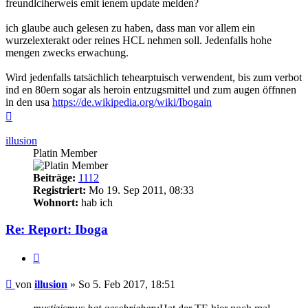
freundlciherweis emit ienem update melden?
ich glaube auch gelesen zu haben, dass man vor allem ein
wurzelexterakt oder reines HCL nehmen soll. Jedenfalls hohe
mengen zwecks erwachung.
Wird jedenfalls tatsächlich tehearptuisch verwendent, bis zum verbot
ind en 80ern sogar als heroin entzugsmittel und zum augen öffnnen
in den usa
https://de.wikipedia.org/wiki/Ibogain
Nach
oben
illusion
Platin Member
Beiträge:
1112
Registriert:
Mo 19. Sep 2011, 08:33
Wohnort:
hab ich
Re: Report: Iboga
Zitieren
Beitrag
von
illusion
»
So 5. Feb 2017, 18:51