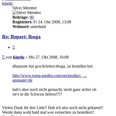
kinetic
Silver Member
Beiträge:
90
Registriert:
Fr 24. Okt 2008, 13:08
Wohnort:
unterland
Re: Report: Iboga
Zitieren
Beitrag
von
kinetic
»
Mo 27. Okt 2008, 16:08
dhanyam hat geschrieben:
iboga, zu bestellen bei:
http://www.soma-garden.com/sgs/product_ ...
anguage=de
hab's aber noch nicht gemacht, nicht ganz sicher ob
sie's in die Schweiz liefern!?!?
Vielen Dank für den Link!! Hab ich also noch nicht gekannt!!
Werde dann wohl bald mal was versuchen zu bestellen!!