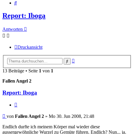
Suche
Report: Iboga
Antworten
Druckansicht
Erweiterte
Suche
Suche
13 Beiträge • Seite
1
von
1
Fallen Angel 2
Report: Iboga
Zitieren
Beitrag
von
Fallen Angel 2
»
Mo 30. Jun 2008, 21:48
Endlich durfte ich meinem Körper mal wieder diese
aussergewöhnliche Wurzel zu Gemüte führen. Endlich? Nun... ja.