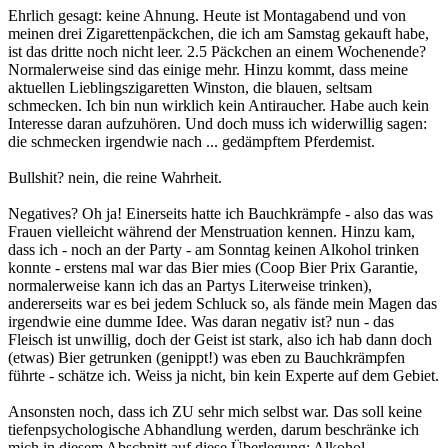
Ehrlich gesagt: keine Ahnung. Heute ist Montagabend und von
meinen drei Zigarettenpäckchen, die ich am Samstag gekauft habe,
ist das dritte noch nicht leer. 2.5 Päckchen an einem Wochenende?
Normalerweise sind das einige mehr. Hinzu kommt, dass meine
aktuellen Lieblingszigaretten Winston, die blauen, seltsam
schmecken. Ich bin nun wirklich kein Antiraucher. Habe auch kein
Interesse daran aufzuhören. Und doch muss ich widerwillig sagen:
die schmecken irgendwie nach ... gedämpftem Pferdemist.
Bullshit? nein, die reine Wahrheit.
Negatives? Oh ja! Einerseits hatte ich Bauchkrämpfe - also das was
Frauen vielleicht während der Menstruation kennen. Hinzu kam,
dass ich - noch an der Party - am Sonntag keinen Alkohol trinken
konnte - erstens mal war das Bier mies (Coop Bier Prix Garantie,
normalerweise kann ich das an Partys Literweise trinken),
andererseits war es bei jedem Schluck so, als fände mein Magen das
irgendwie eine dumme Idee. Was daran negativ ist? nun - das
Fleisch ist unwillig, doch der Geist ist stark, also ich hab dann doch
(etwas) Bier getrunken (genippt!) was eben zu Bauchkrämpfen
führte - schätze ich. Weiss ja nicht, bin kein Experte auf dem Gebiet.
Ansonsten noch, dass ich ZU sehr mich selbst war. Das soll keine
tiefenpsychologische Abhandlung werden, darum beschränke ich
mich in diesem Abschnitt auf diese Überlegung: Alkohol