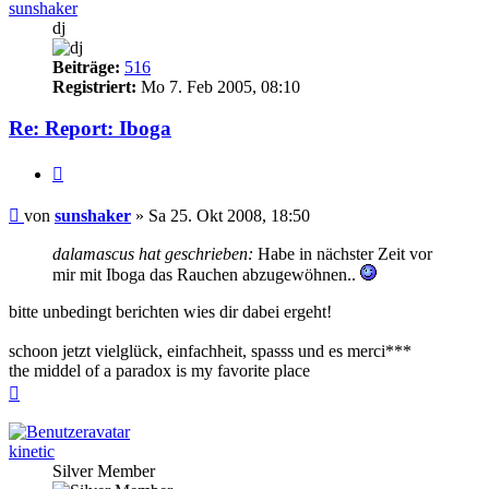
sunshaker
dj
Beiträge:
516
Registriert:
Mo 7. Feb 2005, 08:10
Re: Report: Iboga
Zitieren
Beitrag
von
sunshaker
»
Sa 25. Okt 2008, 18:50
dalamascus hat geschrieben:
Habe in nächster Zeit vor
mir mit Iboga das Rauchen abzugewöhnen..
bitte unbedingt berichten wies dir dabei ergeht!
schoon jetzt vielglück, einfachheit, spasss und es merci***
the middel of a paradox is my favorite place
Nach
oben
kinetic
Silver Member