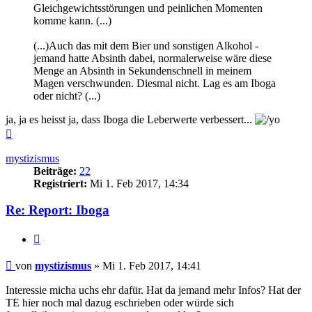
Gleichgewichtsstörungen und peinlichen Momenten
komme kann. (...)
(...)Auch das mit dem Bier und sonstigen Alkohol -
jemand hatte Absinth dabei, normalerweise wäre diese
Menge an Absinth in Sekundenschnell in meinem
Magen verschwunden. Diesmal nicht. Lag es am Iboga
oder nicht? (...)
ja, ja es heisst ja, dass Iboga die Leberwerte verbessert...
Nach
oben
mystizismus
Beiträge:
22
Registriert:
Mi 1. Feb 2017, 14:34
Re: Report: Iboga
Zitieren
Beitrag
von
mystizismus
»
Mi 1. Feb 2017, 14:41
Interessie micha uchs ehr dafür. Hat da jemand mehr Infos? Hat der
TE hier noch mal dazug eschrieben oder würde sich