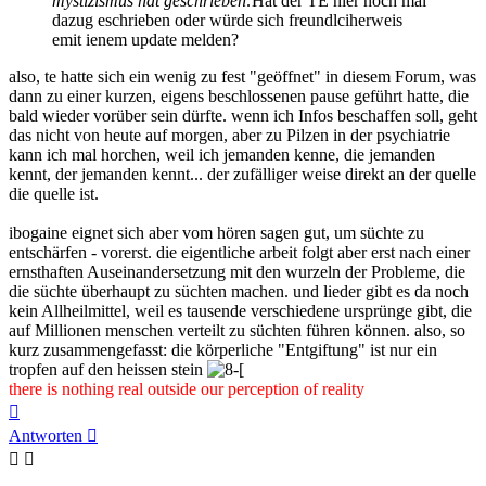
mystizismus hat geschrieben:
Hat der TE hier noch mal
dazug eschrieben oder würde sich freundlciherweis
emit ienem update melden?
also, te hatte sich ein wenig zu fest "geöffnet" in diesem Forum, was
dann zu einer kurzen, eigens beschlossenen pause geführt hatte, die
bald wieder vorüber sein dürfte. wenn ich Infos beschaffen soll, geht
das nicht von heute auf morgen, aber zu Pilzen in der psychiatrie
kann ich mal horchen, weil ich jemanden kenne, die jemanden
kennt, der jemanden kennt... der zufälliger weise direkt an der quelle
die quelle ist.
ibogaine eignet sich aber vom hören sagen gut, um süchte zu
entschärfen - vorerst. die eigentliche arbeit folgt aber erst nach einer
ernsthaften Auseinandersetzung mit den wurzeln der Probleme, die
die süchte überhaupt zu süchten machen. und lieder gibt es da noch
kein Allheilmittel, weil es tausende verschiedene ursprünge gibt, die
auf Millionen menschen verteilt zu süchten führen können. also, so
kurz zusammengefasst: die körperliche "Entgiftung" ist nur ein
tropfen auf den heissen stein
there is nothing real outside our perception of reality
Nach
oben
Antworten