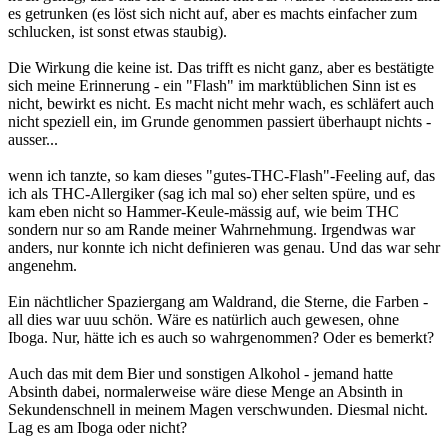
es getrunken (es löst sich nicht auf, aber es machts einfacher zum
schlucken, ist sonst etwas staubig).
Die Wirkung die keine ist. Das trifft es nicht ganz, aber es bestätigte
sich meine Erinnerung - ein "Flash" im marktüblichen Sinn ist es
nicht, bewirkt es nicht. Es macht nicht mehr wach, es schläfert auch
nicht speziell ein, im Grunde genommen passiert überhaupt nichts -
ausser...
wenn ich tanzte, so kam dieses "gutes-THC-Flash"-Feeling auf, das
ich als THC-Allergiker (sag ich mal so) eher selten spüre, und es
kam eben nicht so Hammer-Keule-mässig auf, wie beim THC
sondern nur so am Rande meiner Wahrnehmung. Irgendwas war
anders, nur konnte ich nicht definieren was genau. Und das war sehr
angenehm.
Ein nächtlicher Spaziergang am Waldrand, die Sterne, die Farben -
all dies war uuu schön. Wäre es natürlich auch gewesen, ohne
Iboga. Nur, hätte ich es auch so wahrgenommen? Oder es bemerkt?
Auch das mit dem Bier und sonstigen Alkohol - jemand hatte
Absinth dabei, normalerweise wäre diese Menge an Absinth in
Sekundenschnell in meinem Magen verschwunden. Diesmal nicht.
Lag es am Iboga oder nicht?