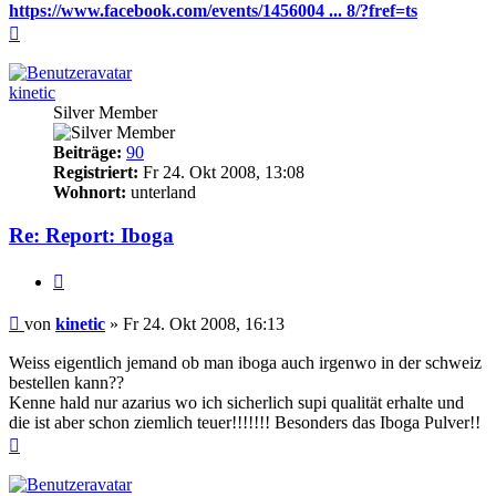
https://www.facebook.com/events/1456004 ... 8/?fref=ts
Nach
oben
kinetic
Silver Member
Beiträge:
90
Registriert:
Fr 24. Okt 2008, 13:08
Wohnort:
unterland
Re: Report: Iboga
Zitieren
Beitrag
von
kinetic
»
Fr 24. Okt 2008, 16:13
Weiss eigentlich jemand ob man iboga auch irgenwo in der schweiz
bestellen kann??
Kenne hald nur azarius wo ich sicherlich supi qualität erhalte und
die ist aber schon ziemlich teuer!!!!!!! Besonders das Iboga Pulver!!
Nach
oben