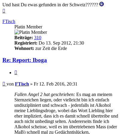
Und hast Du ewas gefunden in der Schweiz??????
Nach
oben
FTisch
Platin Member
Beiträge:
310
Registriert:
Do 13. Sep 2012, 21:30
Wohnort:
zur Zeit die Erde
Re: Report: Iboga
Zitieren
Beitrag
von
FTisch
»
Fr 12. Feb 2016, 20:31
Fallen Angel 2 hat geschrieben:
Es mag an meinem
Sternzeichen liegen, oder vielleicht bin ich einfach
undiszipliniert und schwach - jedenfalls ist Alkohol
meine Lieblingsdroge, wobei das Wort Liebling hier
eher impliziert, dass ich es damit schnell übertreibe und
auch nicht unbedingt selten. Andererseits finde ich
Alkohol scheisse, weil es im übertriebenen Mass (oder
MaB) schnell mal zu Gedächntislücken,