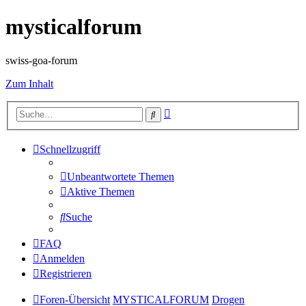
mysticalforum
swiss-goa-forum
Zum Inhalt
Erweiterte
Suche
Suche
Schnellzugriff
Unbeantwortete Themen
Aktive Themen
Suche
FAQ
Anmelden
Registrieren
Foren-Übersicht
MYSTICALFORUM
Drogen