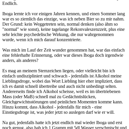
Endlich.
Iboga lernte ich vor einigen Jahren kennen, und einen Sommer lang
war es so ziemlich das einzige, was ich neben Bier so zu mir nahm.
Der Grund: kein Weggetreten sein, normal denken (also ähm so
"normal" wie sonst), keine tagelange Rekonvaleszenzzeit, plus eine
sehr leichte psychedelische Wirkung, die nur wahrgenommen
wurde, wenn ich mich darauf konzentrierte.
Was mich im Lauf der Zeit wunder genommen hat, war das einfach
eine fehlerhafte Erinnerung, oder war dieses Iboga doch irgendwie
anders, als anderes?
Es mag an meinem Sternzeichen liegen, oder vielleicht bin ich
einfach undiszipliniert und schwach - jedenfalls ist Alkohol meine
Lieblingsdroge, wobei das Wort Liebling hier eher impliziert, dass
ich es damit schnell übertreibe und auch nicht unbedingt selten.
Andererseits finde ich Alkohol scheisse, weil es im übertriebenen
Mass (oder MaB) schnell mal zu Gedächntislücken,
Gleichgewichtsstörungen und peinlichen Momenten komme kann.
Hinzu kommt, dass Alkohol - jedenfalls für mich - eine
Einstiegsdroge ist, was jeder jetzt so auslegen darf wie er will.
Na gut, jedenfalls hatte ich jetzt endlich mal wieder Iboga und erst
noch genug, also hab ich 1 Gramm mit 5dl Wasser verschmischt und