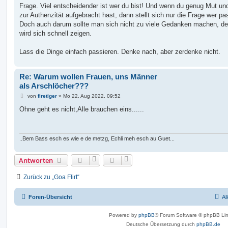
Frage. Viel entscheidender ist wer du bist! Und wenn du genug Mut und
zur Authenzität aufgebracht hast, dann stellt sich nur die Frage wer pa
Doch auch darum sollte man sich nicht zu viele Gedanken machen, d
wird sich schnell zeigen.
Lass die Dinge einfach passieren. Denke nach, aber zerdenke nicht.
Re: Warum wollen Frauen, uns Männer
als Arschlöcher???
B
von
firetiger
»
Mo 22. Aug 2022, 09:52
e
i
Ohne geht es nicht,Alle brauchen eins......
t
r
a
g
..Bem Bass esch es wie e de metzg, Echli meh esch au Guet...
Antworten
Zurück zu „Goa Flirt“
Foren-Übersicht
Al
Powered by
phpBB
® Forum Software © phpBB Lim
Deutsche Übersetzung durch
phpBB.de