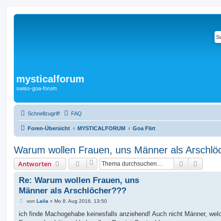
mysticalforum
swiss-goa-forum
Schnellzugriff
FAQ
Foren-Übersicht
MYSTICALFORUM
Goa Flirt
Warum wollen Frauen, uns Männer als Arschlö
Suche
Erweit
Antworten
Re: Warum wollen Frauen, uns
Männer als Arschlöcher???
B
von
Laila
»
Mo 8. Aug 2016, 13:50
e
i
ich finde Machogehabe keinesfalls anziehend! Auch nicht Männer, wel
t