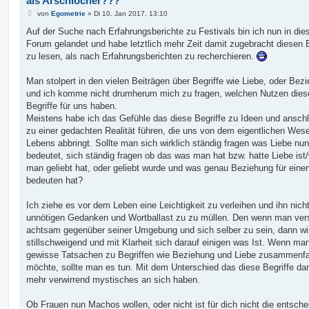
als Arschlöcher???
B
von
Egometrie
»
Di 10. Jan 2017, 13:10
e
i
Auf der Suche nach Erfahrungsberichte zu Festivals bin ich nun in di
t
Forum gelandet und habe letztlich mehr Zeit damit zugebracht diesen 
r
a
zu lesen, als nach Erfahrungsberichten zu recherchieren.
g
Man stolpert in den vielen Beiträgen über Begriffe wie Liebe, oder Bez
und ich komme nicht drumherum mich zu fragen, welchen Nutzen dies
Begriffe für uns haben.
Meistens habe ich das Gefühle das diese Begriffe zu Ideen und ansch
zu einer gedachten Realität führen, die uns von dem eigentlichen Wes
Lebens abbringt. Sollte man sich wirklich ständig fragen was Liebe nun
bedeutet, sich ständig fragen ob das was man hat bzw. hatte Liebe ist
man geliebt hat, oder geliebt wurde und was genau Beziehung für eine
bedeuten hat?
Ich ziehe es vor dem Leben eine Leichtigkeit zu verleihen und ihn nich
unnötigen Gedanken und Wortballast zu zu müllen. Den wenn man ver
achtsam gegenüber seiner Umgebung und sich selber zu sein, dann w
stillschweigend und mit Klarheit sich darauf einigen was Ist. Wenn ma
gewisse Tatsachen zu Begriffen wie Beziehung und Liebe zusammenf
möchte, sollte man es tun. Mit dem Unterschied das diese Begriffe da
mehr verwirrend mystisches an sich haben.
Ob Frauen nun Machos wollen, oder nicht ist für dich nicht die entsch