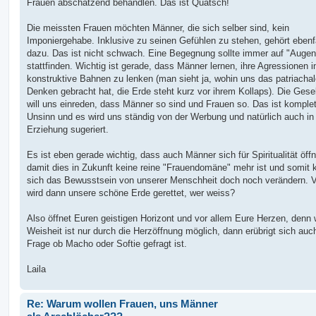
Frauen abschätzend behandlen. Das ist Quatsch!
r
a
g
Die meissten Frauen möchten Männer, die sich selber sind, kein
Imponiergehabe. Inklusive zu seinen Gefühlen zu stehen, gehört ebenf
dazu. Das ist nicht schwach. Eine Begegnung sollte immer auf "Auge
stattfinden. Wichtig ist gerade, dass Männer lernen, ihre Agressionen i
konstruktive Bahnen zu lenken (man sieht ja, wohin uns das patriacha
Denken gebracht hat, die Erde steht kurz vor ihrem Kollaps). Die Gesel
will uns einreden, dass Männer so sind und Frauen so. Das ist komplet
Unsinn und es wird uns ständig von der Werbung und natürlich auch in
Erziehung sugeriert.
Es ist eben gerade wichtig, dass auch Männer sich für Spiritualität öff
damit dies in Zukunft keine reine "Frauendomäne" mehr ist und somit 
sich das Bewusstsein von unserer Menschheit doch noch verändern. Vi
wird dann unsere schöne Erde gerettet, wer weiss?
Also öffnet Euren geistigen Horizont und vor allem Eure Herzen, denn
Weisheit ist nur durch die Herzöffnung möglich, dann erübrigt sich auc
Frage ob Macho oder Softie gefragt ist.
Laila
Re: Warum wollen Frauen, uns Männer