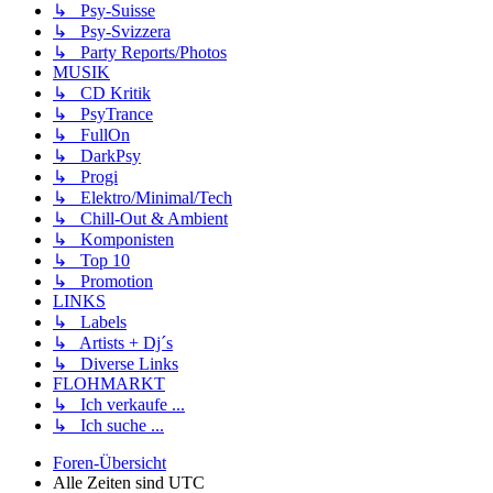
↳ Psy-Suisse
↳ Psy-Svizzera
↳ Party Reports/Photos
MUSIK
↳ CD Kritik
↳ PsyTrance
↳ FullOn
↳ DarkPsy
↳ Progi
↳ Elektro/Minimal/Tech
↳ Chill-Out & Ambient
↳ Komponisten
↳ Top 10
↳ Promotion
LINKS
↳ Labels
↳ Artists + Dj´s
↳ Diverse Links
FLOHMARKT
↳ Ich verkaufe ...
↳ Ich suche ...
Foren-Übersicht
Alle Zeiten sind
UTC