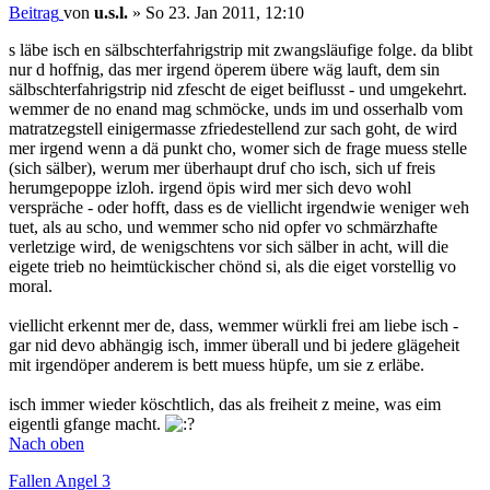
Beitrag
von
u.s.l.
»
So 23. Jan 2011, 12:10
s läbe isch en sälbschterfahrigstrip mit zwangsläufige folge. da blibt
nur d hoffnig, das mer irgend öperem übere wäg lauft, dem sin
sälbschterfahrigstrip nid zfescht de eiget beiflusst - und umgekehrt.
wemmer de no enand mag schmöcke, unds im und osserhalb vom
matratzegstell einigermasse zfriedestellend zur sach goht, de wird
mer irgend wenn a dä punkt cho, womer sich de frage muess stelle
(sich sälber), werum mer überhaupt druf cho isch, sich uf freis
herumgepoppe izloh. irgend öpis wird mer sich devo wohl
verspräche - oder hofft, dass es de viellicht irgendwie weniger weh
tuet, als au scho, und wemmer scho nid opfer vo schmärzhafte
verletzige wird, de wenigschtens vor sich sälber in acht, will die
eigete trieb no heimtückischer chönd si, als die eiget vorstellig vo
moral.
viellicht erkennt mer de, dass, wemmer würkli frei am liebe isch -
gar nid devo abhängig isch, immer überall und bi jedere glägeheit
mit irgendöper anderem is bett muess hüpfe, um sie z erläbe.
isch immer wieder köschtlich, das als freiheit z meine, was eim
eigentli gfange macht.
Nach oben
Fallen Angel 3