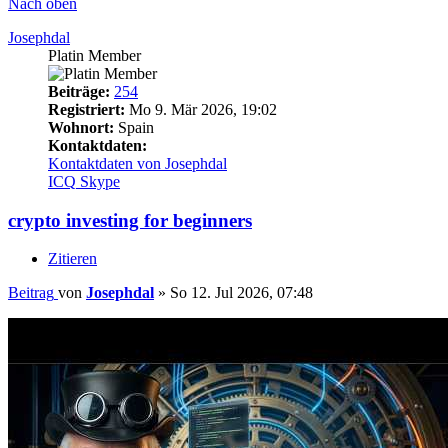
Nach oben
Josephdal
Platin Member
Beiträge:
254
Registriert:
Mo 9. Mär 2026, 19:02
Wohnort:
Spain
Kontaktdaten:
Kontaktdaten von Josephdal
ICQ
Skype
crypto investing for beginners
Zitieren
Beitrag
von
Josephdal
»
So 12. Jul 2026, 07:48