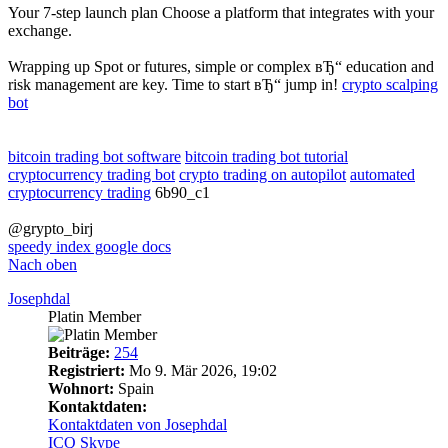
Your 7-step launch plan Choose a platform that integrates with your
exchange.
Wrapping up Spot or futures, simple or complex вЂ“ education and
risk management are key. Time to start вЂ“ jump in!
crypto scalping
bot
bitcoin trading bot software
bitcoin trading bot tutorial
cryptocurrency trading bot
crypto trading on autopilot
automated
cryptocurrency trading
6b90_c1
@grypto_birj
speedy index google docs
Nach oben
Josephdal
Platin Member
Beiträge:
254
Registriert:
Mo 9. Mär 2026, 19:02
Wohnort:
Spain
Kontaktdaten:
Kontaktdaten von Josephdal
ICQ
Skype