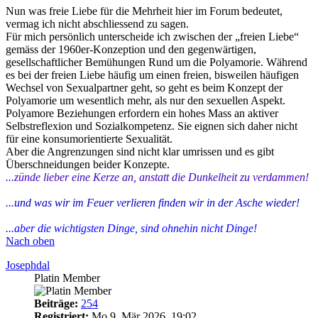
Nun was freie Liebe für die Mehrheit hier im Forum bedeutet,
vermag ich nicht abschliessend zu sagen.
Für mich persönlich unterscheide ich zwischen der „freien Liebe“
gemäss der 1960er-Konzeption und den gegenwärtigen,
gesellschaftlicher Bemühungen Rund um die Polyamorie. Während
es bei der freien Liebe häufig um einen freien, bisweilen häufigen
Wechsel von Sexualpartner geht, so geht es beim Konzept der
Polyamorie um wesentlich mehr, als nur den sexuellen Aspekt.
Polyamore Beziehungen erfordern ein hohes Mass an aktiver
Selbstreflexion und Sozialkompetenz. Sie eignen sich daher nicht
für eine konsumorientierte Sexualität.
Aber die Angrenzungen sind nicht klar umrissen und es gibt
Überschneidungen beider Konzepte.
...zünde lieber eine Kerze an, anstatt die Dunkelheit zu verdammen!
...und was wir im Feuer verlieren finden wir in der Asche wieder!
...aber die wichtigsten Dinge, sind ohnehin nicht Dinge!
Nach oben
Josephdal
Platin Member
Beiträge:
254
Registriert:
Mo 9. Mär 2026, 19:02