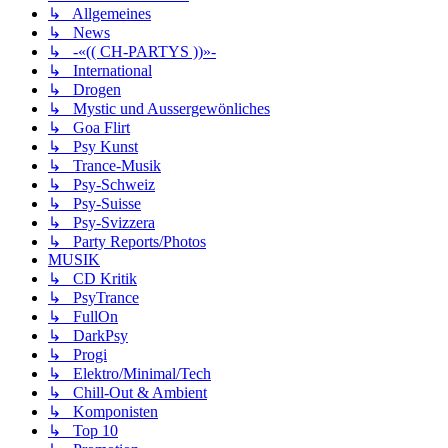
↳ Allgemeines
↳ News
↳ -«(( CH-PARTYS ))»-
↳ International
↳ Drogen
↳ Mystic und Aussergewönliches
↳ Goa Flirt
↳ Psy Kunst
↳ Trance-Musik
↳ Psy-Schweiz
↳ Psy-Suisse
↳ Psy-Svizzera
↳ Party Reports/Photos
MUSIK
↳ CD Kritik
↳ PsyTrance
↳ FullOn
↳ DarkPsy
↳ Progi
↳ Elektro/Minimal/Tech
↳ Chill-Out & Ambient
↳ Komponisten
↳ Top 10