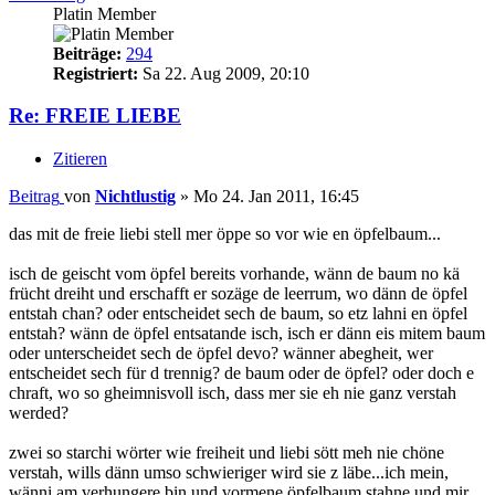
Platin Member
Beiträge:
294
Registriert:
Sa 22. Aug 2009, 20:10
Re: FREIE LIEBE
Zitieren
Beitrag
von
Nichtlustig
»
Mo 24. Jan 2011, 16:45
das mit de freie liebi stell mer öppe so vor wie en öpfelbaum...
isch de geischt vom öpfel bereits vorhande, wänn de baum no kä
frücht dreiht und erschafft er sozäge de leerrum, wo dänn de öpfel
entstah chan? oder entscheidet sech de baum, so etz lahni en öpfel
entstah? wänn de öpfel entsatande isch, isch er dänn eis mitem baum
oder unterscheidet sech de öpfel devo? wänner abegheit, wer
entscheidet sech für d trennig? de baum oder de öpfel? oder doch e
chraft, wo so gheimnisvoll isch, dass mer sie eh nie ganz verstah
werded?
zwei so starchi wörter wie freiheit und liebi sött meh nie chöne
verstah, wills dänn umso schwieriger wird sie z läbe...ich mein,
wänni am verhungere bin und vormene öpfelbaum stahne und mir