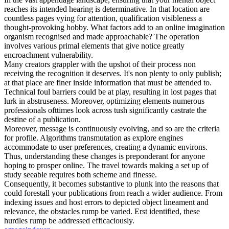
reaches its intended hearing is determinative. In that location are
countless pages vying for attention, qualification visibleness a
thought-provoking hobby. What factors add to an online imagination
organism recognised and made approachable? The operation
involves various primal elements that give notice greatly
encroachment vulnerability.
Many creators grappler with the upshot of their process non
receiving the recognition it deserves. It's non plenty to only publish;
at that place are finer inside information that must be attended to.
Technical foul barriers could be at play, resulting in lost pages that
lurk in abstruseness. Moreover, optimizing elements numerous
professionals ofttimes look across tush significantly castrate the
destine of a publication.
Moreover, message is continuously evolving, and so are the criteria
for profile. Algorithms transmutation as explore engines
accommodate to user preferences, creating a dynamic environs.
Thus, understanding these changes is preponderant for anyone
hoping to prosper online. The travel towards making a set up of
study seeable requires both scheme and finesse.
Consequently, it becomes substantive to plunk into the reasons that
could forestall your publications from reach a wider audience. From
indexing issues and host errors to depicted object lineament and
relevance, the obstacles rump be varied. Erst identified, these
hurdles rump be addressed efficaciously.