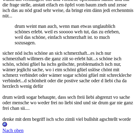
die frage stelle, anstatt eifach en öpfel vom baum zneh und zesse
isch das au nöd grad sehr weise, da bringt eim dänn jedi erchenntnis
nüt...
drum weint man auch, wenn man etwas unglaublich
schönes erlebt. weil es sooooo weh tut, das zu erleben,
weil das schöne, einfach schmerzhaft ist. to much
sozusagen.
sicher nöd ischs schöne an sich schmerzhaft...es isch nur
schmerzhaft willmers die ganz ziit so erlebt hät...s schöne isch
schön, schöni gfüel ha ischs geilschte, problematisch isch nur,
wämer jeglichi sache, wo i eim schöni gfüel uslöse chönt mit
schmerz verbindet oder wämer sogar schöni gfüel mit schreckleche
verbindet...d schönheit oder die postive sache oder d liebi cha da
herzlech wenig defür
drum würdi sogar behaupte, dass sech freii liebi abgrenzt vo sache
oder mensche wo weder frei no liebi sind und sie drum gar nie ganz
frei chan sii....
denke mit dem begriff isch scho zimli viel bullshit agschtellt worde
Nach oben