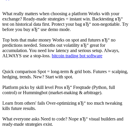
What really matters when choosing a platform Works with your
exchange? Ready-made strategies = instant win. Backtesting вЂ“
test on historical data first. Protect your bag вЂ“ non-negotiable. Try
before you buy вЂ“ use demo mode.
Top bots that make money Works on spot and futures вЂ“ no
predictions needed. Smooths out volatility вЂ“ great for
accumulation. You need low latency and serious setup. Always,
ALWAYS use a stop-loss.
bitcoin trading bot software
Quick comparison Spot = long-term & grid bots. Futures = scalping,
hedging, trends. New? Start with spot.
Platform picks by skill level Pros вЂ“ Freqtrade (Python, full
control) or Hummingbot (market-making & arbitrage).
Learn from others' fails Over-optimizing вЂ“ too much tweaking
kills future results.
What everyone asks Need to code? Nope вЂ“ visual builders and
ready-made strategies exist.