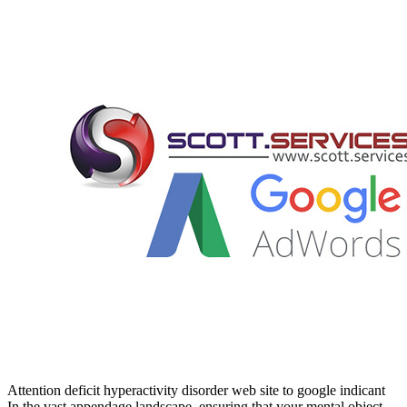
Attention deficit hyperactivity disorder web site to google indicant
In the vast appendage landscape, ensuring that your mental object