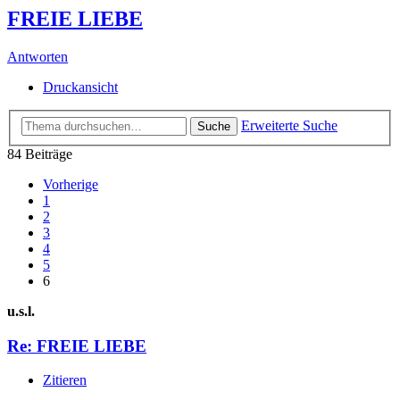
FREIE LIEBE
Antworten
Druckansicht
Erweiterte Suche
Suche
84 Beiträge
Vorherige
1
2
3
4
5
6
u.s.l.
Re: FREIE LIEBE
Zitieren