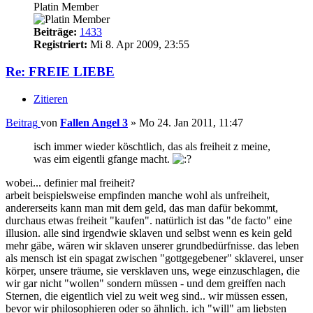
Platin Member
Beiträge:
1433
Registriert:
Mi 8. Apr 2009, 23:55
Re: FREIE LIEBE
Zitieren
Beitrag
von
Fallen Angel 3
»
Mo 24. Jan 2011, 11:47
isch immer wieder köschtlich, das als freiheit z meine,
was eim eigentli gfange macht.
wobei... definier mal freiheit?
arbeit beispielsweise empfinden manche wohl als unfreiheit,
andererseits kann man mit dem geld, das man dafür bekommt,
durchaus etwas freiheit "kaufen". natürlich ist das "de facto" eine
illusion. alle sind irgendwie sklaven und selbst wenn es kein geld
mehr gäbe, wären wir sklaven unserer grundbedürfnisse. das leben
als mensch ist ein spagat zwischen "gottgegebener" sklaverei, unser
körper, unsere träume, sie versklaven uns, wege einzuschlagen, die
wir gar nicht "wollen" sondern müssen - und dem greiffen nach
Sternen, die eigentlich viel zu weit weg sind.. wir müssen essen,
bevor wir philosophieren oder so ähnlich. ich "will" am liebsten