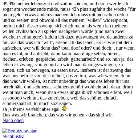
99,9% meiner lebenszeit civilization spielen, und doch werde ich
sogar am wochenende müde, muss 42h plus zugfahrt die woche "für
mein geld" etwas anderes machen, ich muss mit menschen reden
und so weiter. und obwohl all das meinem "willen" widerspricht,
befreit mich dieser zwang, sicherlich mehr, als wenn ich meinem
willen civilization zu spielen nachgeben würde (und nach zwei
wochen verhungere). indem ich dazu gezwungen werde anderes zu
tun, als das was ich "will", erlebe ich das leben. Es ist wie mit dem
aufstehen. wer will denn das? total doof oder? und doch,,, nur wenn
man es tut, und aufsteht, dann kann man dinge sehen, hören,
riechen, erleben, gespräche, arbeit, gartenarbeit? und so. nun ja, das
leben ist zwang. von geburt an wird man dazu gezwungen, zu
atmen, sich zu bewegen, zu essen usw.. insfoern ist der zwang das
was uns befreit: von der freiheit, das zu tun, was wir wollen. denn
das was wir wollen, ist nicht unbedingt das was das leben für uns
bereit hält. und schmerz... schmerz gehört wohl einfach dazu. drum
weint man auch, wenn man etwas unglaublich schönes erlebt. weil
es sooooo weh tut, das zu erleben, weil das schöne, einfach
schmerzhaft ist. to much sozusagen.
äh ja thema verfehlt aber egal.
Das was wir brauchen, das was wir geben - das sind wir.
Nach oben
Nichtlustig