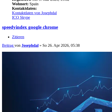
Wohnort:
Spain
Kontaktdaten:
Kontaktdaten von Josephdal
ICQ
Skype
speedyindex google chrome
Zitieren
Beitrag
von
Josephdal
»
So 26. Apr 2026, 05:38