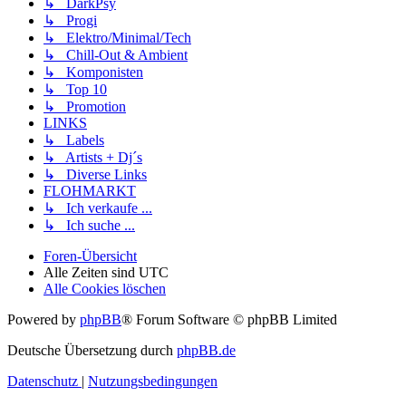
↳ DarkPsy
↳ Progi
↳ Elektro/Minimal/Tech
↳ Chill-Out & Ambient
↳ Komponisten
↳ Top 10
↳ Promotion
LINKS
↳ Labels
↳ Artists + Dj´s
↳ Diverse Links
FLOHMARKT
↳ Ich verkaufe ...
↳ Ich suche ...
Foren-Übersicht
Alle Zeiten sind
UTC
Alle Cookies löschen
Powered by
phpBB
® Forum Software © phpBB Limited
Deutsche Übersetzung durch
phpBB.de
Datenschutz
|
Nutzungsbedingungen