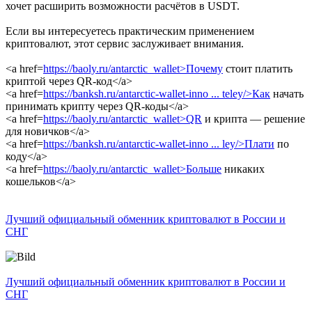
хочет расширить возможности расчётов в USDT.
Если вы интересуетесь практическим применением
криптовалют, этот сервис заслуживает внимания.
<a href=
https://baoly.ru/antarctic_wallet>Почему
стоит платить
криптой через QR-код</a>
<a href=
https://banksh.ru/antarctic-wallet-inno ... teley/>Как
начать
принимать крипту через QR-коды</a>
<a href=
https://baoly.ru/antarctic_wallet>QR
и крипта — решение
для новичков</a>
<a href=
https://banksh.ru/antarctic-wallet-inno ... ley/>Плати
по
коду</a>
<a href=
https://baoly.ru/antarctic_wallet>Больше
никаких
кошельков</a>
Лучший официальный обменник криптовалют в России и
СНГ
Лучший официальный обменник криптовалют в России и
СНГ