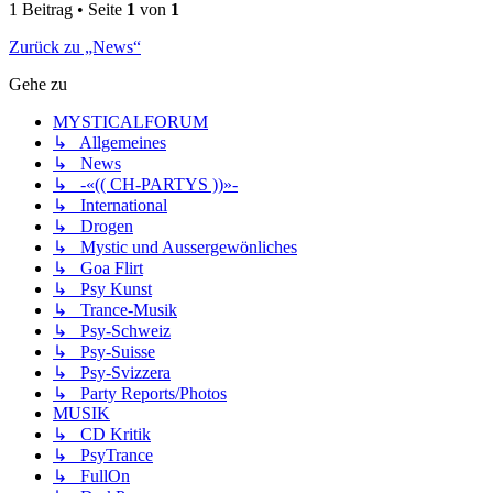
1 Beitrag • Seite
1
von
1
Zurück zu „News“
Gehe zu
MYSTICALFORUM
↳ Allgemeines
↳ News
↳ -«(( CH-PARTYS ))»-
↳ International
↳ Drogen
↳ Mystic und Aussergewönliches
↳ Goa Flirt
↳ Psy Kunst
↳ Trance-Musik
↳ Psy-Schweiz
↳ Psy-Suisse
↳ Psy-Svizzera
↳ Party Reports/Photos
MUSIK
↳ CD Kritik
↳ PsyTrance
↳ FullOn