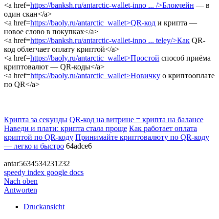
<a href=
https://banksh.ru/antarctic-wallet-inno ... />Блокчейн
— в
один скан</a>
<a href=
https://baoly.ru/antarctic_wallet>QR-код
и крипта —
новое слово в покупках</a>
<a href=
https://banksh.ru/antarctic-wallet-inno ... teley/>Как
QR-
код облегчает оплату криптой</a>
<a href=
https://baoly.ru/antarctic_wallet>Простой
способ приёма
криптовалют — QR-коды</a>
<a href=
https://baoly.ru/antarctic_wallet>Новичку
о криптооплате
по QR</a>
Крипта за секунды
QR-код на витрине = крипта на балансе
Наведи и плати: крипта стала проще
Как работает оплата
криптой по QR-коду
Принимайте криптовалюту по QR-коду
— легко и быстро
64adce6
antar5634534231232
speedy index google docs
Nach oben
Antworten
Druckansicht