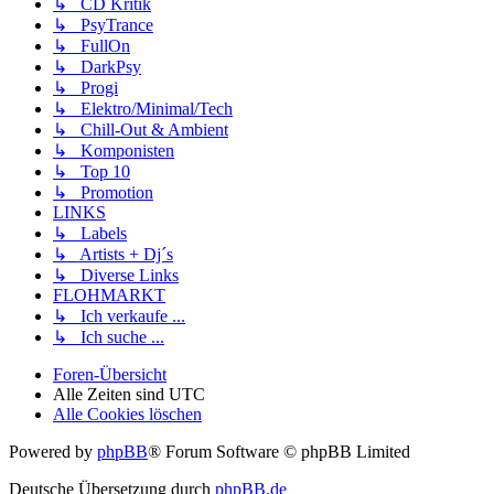
↳ CD Kritik
↳ PsyTrance
↳ FullOn
↳ DarkPsy
↳ Progi
↳ Elektro/Minimal/Tech
↳ Chill-Out & Ambient
↳ Komponisten
↳ Top 10
↳ Promotion
LINKS
↳ Labels
↳ Artists + Dj´s
↳ Diverse Links
FLOHMARKT
↳ Ich verkaufe ...
↳ Ich suche ...
Foren-Übersicht
Alle Zeiten sind
UTC
Alle Cookies löschen
Powered by
phpBB
® Forum Software © phpBB Limited
Deutsche Übersetzung durch
phpBB.de