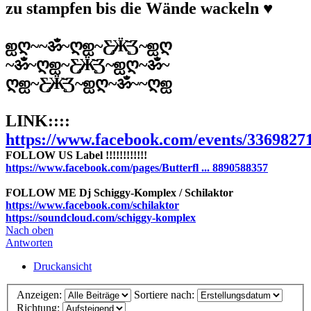
zu stampfen bis die Wände wackeln ♥
ஐღ~~ॐ~ღஐ~Ƹ̵̡Ӝ̵̨̄Ʒ~ஐღ
~ॐ~ღஐ~Ƹ̵̡Ӝ̵̨̄Ʒ~ஐღ~ॐ~
ღஐ~Ƹ̵̡Ӝ̵̨̄Ʒ~ஐღ~ॐ~~ღஐ
LINK::::
https://www.facebook.com/events/3369827
FOLLOW US Label !!!!!!!!!!!!
https://www.facebook.com/pages/Butterfl ... 8890588357
FOLLOW ME Dj Schiggy-Komplex / Schilaktor
https://www.facebook.com/schilaktor
https://soundcloud.com/schiggy-komplex
Nach oben
Antworten
Druckansicht
Anzeigen:
Sortiere nach:
Richtung: