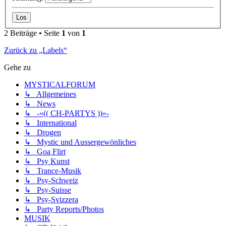
2 Beiträge • Seite
1
von
1
Zurück zu „Labels“
Gehe zu
MYSTICALFORUM
↳ Allgemeines
↳ News
↳ -«(( CH-PARTYS ))»-
↳ International
↳ Drogen
↳ Mystic und Aussergewönliches
↳ Goa Flirt
↳ Psy Kunst
↳ Trance-Musik
↳ Psy-Schweiz
↳ Psy-Suisse
↳ Psy-Svizzera
↳ Party Reports/Photos
MUSIK