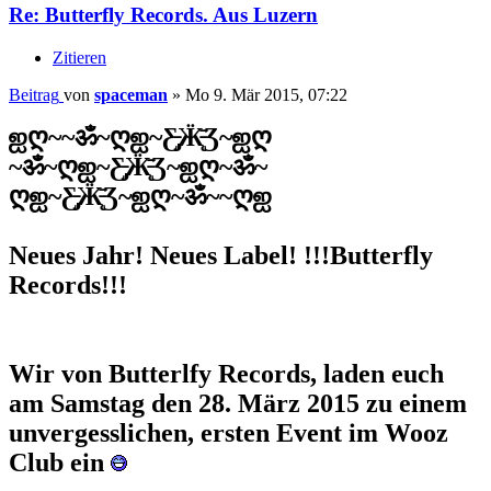
Re: Butterfly Records. Aus Luzern
Zitieren
Beitrag
von
spaceman
»
Mo 9. Mär 2015, 07:22
ஐღ~~ॐ~ღஐ~Ƹ̵̡Ӝ̵̨̄Ʒ~ஐღ
~ॐ~ღஐ~Ƹ̵̡Ӝ̵̨̄Ʒ~ஐღ~ॐ~
ღஐ~Ƹ̵̡Ӝ̵̨̄Ʒ~ஐღ~ॐ~~ღஐ
Neues Jahr! Neues Label! !!!Butterfly
Records!!!
Wir von Butterlfy Records, laden euch
am Samstag den 28. März 2015 zu einem
unvergesslichen, ersten Event im Wooz
Club ein