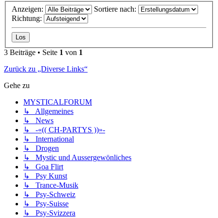
Anzeigen:
Sortiere nach:
Richtung:
3 Beiträge • Seite
1
von
1
Zurück zu „Diverse Links“
Gehe zu
MYSTICALFORUM
↳ Allgemeines
↳ News
↳ -«(( CH-PARTYS ))»-
↳ International
↳ Drogen
↳ Mystic und Aussergewönliches
↳ Goa Flirt
↳ Psy Kunst
↳ Trance-Musik
↳ Psy-Schweiz
↳ Psy-Suisse
↳ Psy-Svizzera