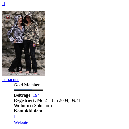
Nach
oben
babacool
Gold Member
Beiträge:
194
Registriert:
Mo 21. Jun 2004, 09:41
Wohnort:
Solothurn
Kontaktdaten:
Kontaktdaten
von
Website
babacool