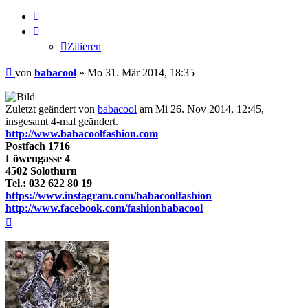
Zitieren
Zitieren
Beitrag
von
babacool
»
Mo 31. Mär 2014, 18:35
Zuletzt geändert von
babacool
am Mi 26. Nov 2014, 12:45,
insgesamt 4-mal geändert.
http://www.babacoolfashion.com
Postfach 1716
Löwengasse 4
4502 Solothurn
Tel.: 032 622 80 19
https://www.instagram.com/babacoolfashion
http://www.facebook.com/fashionbabacool
Nach
oben