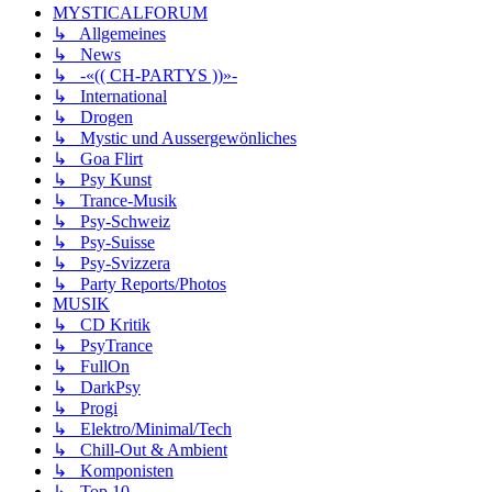
MYSTICALFORUM
↳ Allgemeines
↳ News
↳ -«(( CH-PARTYS ))»-
↳ International
↳ Drogen
↳ Mystic und Aussergewönliches
↳ Goa Flirt
↳ Psy Kunst
↳ Trance-Musik
↳ Psy-Schweiz
↳ Psy-Suisse
↳ Psy-Svizzera
↳ Party Reports/Photos
MUSIK
↳ CD Kritik
↳ PsyTrance
↳ FullOn
↳ DarkPsy
↳ Progi
↳ Elektro/Minimal/Tech
↳ Chill-Out & Ambient
↳ Komponisten
↳ Top 10