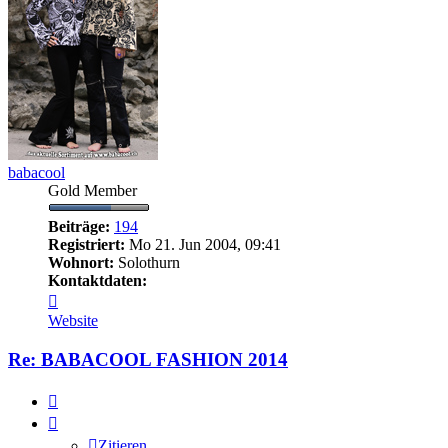
babacool
Gold Member
Beiträge:
194
Registriert:
Mo 21. Jun 2004, 09:41
Wohnort:
Solothurn
Kontaktdaten:
Kontaktdaten
von
Website
babacool
Re: BABACOOL FASHION 2014
Zitieren
Zitieren