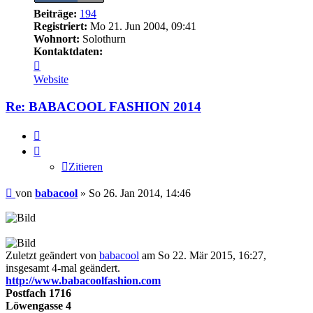
Beiträge:
194
Registriert:
Mo 21. Jun 2004, 09:41
Wohnort:
Solothurn
Kontaktdaten:
Kontaktdaten
von
Website
babacool
Re: BABACOOL FASHION 2014
Zitieren
Zitieren
Beitrag
von
babacool
»
So 26. Jan 2014, 14:46
Zuletzt geändert von
babacool
am So 22. Mär 2015, 16:27,
insgesamt 4-mal geändert.
http://www.babacoolfashion.com
Postfach 1716
Löwengasse 4