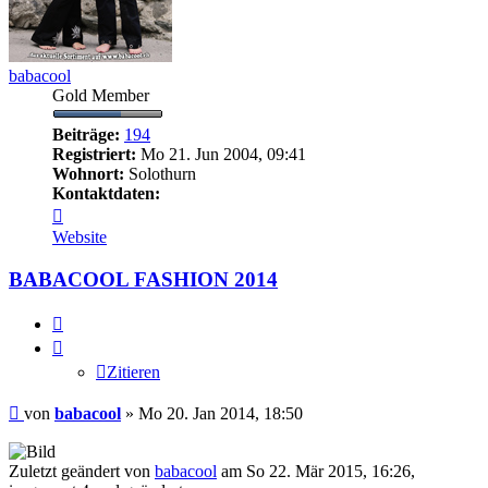
babacool
Gold Member
Beiträge:
194
Registriert:
Mo 21. Jun 2004, 09:41
Wohnort:
Solothurn
Kontaktdaten:
Kontaktdaten
von
Website
babacool
BABACOOL FASHION 2014
Zitieren
Zitieren
Beitrag
von
babacool
»
Mo 20. Jan 2014, 18:50
Zuletzt geändert von
babacool
am So 22. Mär 2015, 16:26,