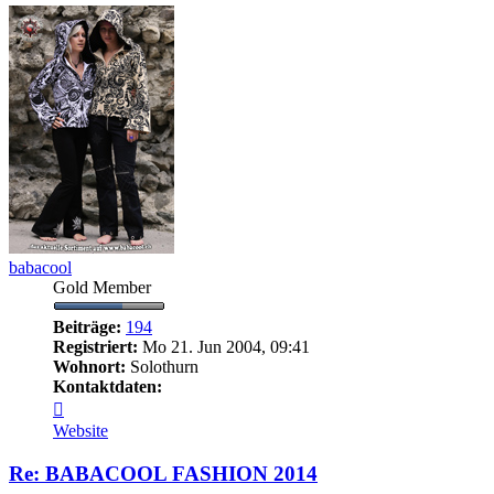
babacool
Gold Member
Beiträge:
194
Registriert:
Mo 21. Jun 2004, 09:41
Wohnort:
Solothurn
Kontaktdaten:
Kontaktdaten
von
Website
babacool
Re: BABACOOL FASHION 2014